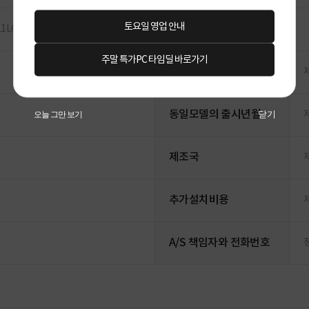
토요일 영업 안내
1LC]
주말 특가PC 타임딜 바로가기
소비전력
동일모델의 출시년월
닫기
오늘 그만 보기
제조국
추가설치비용
A/S 책임자와 전화번호
정