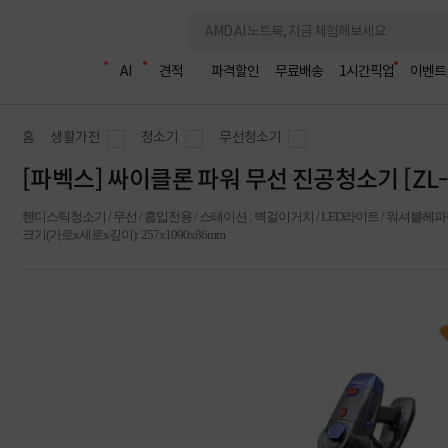
조립PC
AI
견적
파격할인
무료배송
1시간픽업
이벤트
홈
생활가전
청소기
무선청소기
[파벡스] 싸이클론 파워 무선 진공청소기 [ZL-
핸디스틱청소기 / 무선 / 흡입전용 / 스테이션 : 벽걸이거치 / LED라이트 / 워셔블헤파필터 /
크기(가로x세로x깊이): 257x1090x86mm