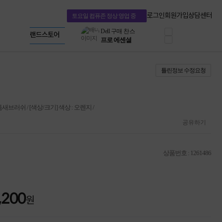
혜택 PACK
Dell 구매 찬스
Apple 기업전용관
로그인
회원가입
상담센터
토요일 컴퓨존 정상 영업 중
프로 에센셜
HP 브랜드스토어
타협 없는 게이밍
LG gram & 브랜드스토어
공식
HP OMEN
Microsoft 브랜드스토어
로지텍
AMD 브랜드스토어
정품 캠페인
Intel 브랜드스토어
틀린정보 수정요청
삼성 키보드&마우스
RAZER 브랜드스토어
10% 쿠폰 할인
Apple 기업전용관
케이블메이트 3분기
케이블 전설이 되다
새브러쉬 / [색상/크기] 색상 : 오렌지 /
야식까지 책임진다!
승리를 부르는 오멘
공유하기
ASUS ROG
20주년 한정판
AMD로 시작하는
상품번호 : 1261486
스마트 오피스환경
AI비즈니스 노트북
HP엘리트북/프로북
비즈니스 강자
,200
HP 프로북 4
원
리뷰 Npay 증정
MSI 공유기