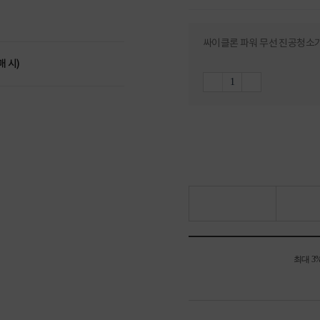
싸이클론 파워 무선 진공청소기 [
매 시)
최대 3