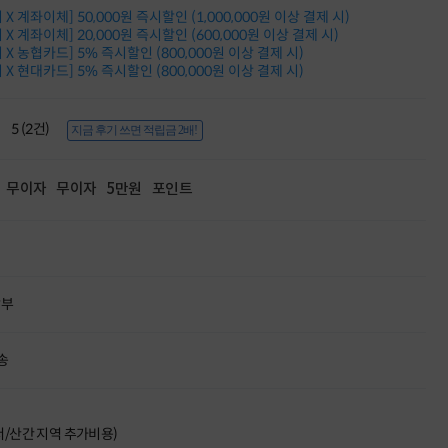
적립금 3% 페이백
X 계좌이체] 50,000원 즉시할인 (1,000,000원 이상 결제 시)
시스코 스위칭허브
X 계좌이체] 20,000원 즉시할인 (600,000원 이상 결제 시)
X 농협카드] 5% 즉시할인 (800,000원 이상 결제 시)
누적 금액 별
X 현대카드] 5% 즉시할인 (800,000원 이상 결제 시)
적립금 페이백!
Dell 구매왕
상품권 30만원
5 (2건)
지금 후기 쓰면 적립금 2배!
삼성모니터 여름맞이
특별 할인 이벤트
한단계 더 진화한
무이자
무이자
5만원
포인트
HAF II 500
AI 업무환경 완성
HP 워크스테이션
여름맞이 사은품
HP 프로데스크 4
모든 것을 하나로
할부
HP올인원 단독특가
네트워크 자재
혜택 PACK
송
Dell 구매 찬스
프로 에센셜
도서/산간 지역 추가비용)