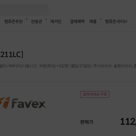
컴퓨존추천
전용관
매거진
결제혜택
래플
컴퓨존 라이브
211LC]
 [배터리] 사용시간 : 30분(최대) / 내장형 / [흡입구] 일반 / 추가브러쉬 : 솔형브러쉬 , 틈
업체직배송-무료
112
판매가