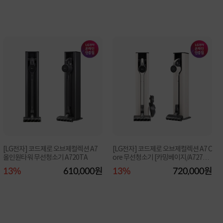
[LG전자] 코드제로 오브제컬렉션 A7
[LG전자] 코드제로 오브제컬렉션 A7 C
올인원타워 무선청소기 A720TA
ore 무선청소기 [카밍베이지/A727W
A]
13%
610,000원
13%
720,000원