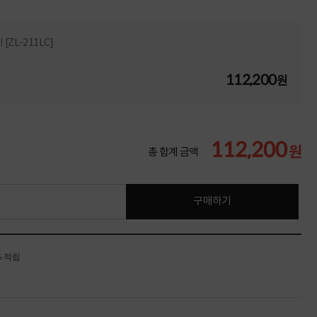
ZL-211LC]
112,200
원
112,200
원
총 합계 금액
구매하기
% 적립