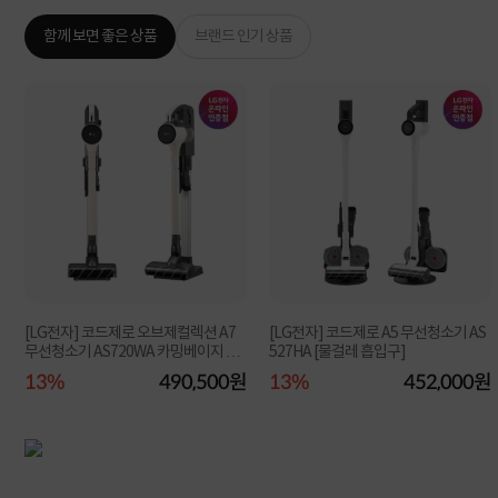
함께 보면 좋은 상품
브랜드 인기 상품
[LG전자] 코드제로 오브제컬렉션 A7
[LG전자] 코드제로 A5 무선청소기 AS
무선청소기 AS720WA 카밍베이지 단
527HA [물걸레 흡입구]
품
원
13%
490,500원
13%
452,000원