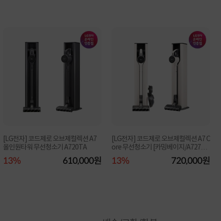
[LG전자] 코드제로 오브제컬렉션 A7
[LG전자] 코드제로 오브제컬렉션 A7 C
올인원타워 무선청소기 A720TA
ore 무선청소기 [카밍베이지/A727W
A]
13%
610,000원
13%
720,000원