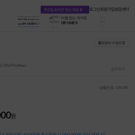
혜택 PACK
Dell 구매 찬스
Apple 기업전용관
로그인
회원가입
상담센터
토요일 컴퓨존 정상 영업 중
프로 에센셜
HP 브랜드스토어
타협 없는 게이밍
LG gram & 브랜드스토어
공식
HP OMEN
Microsoft 브랜드스토어
로지텍
AMD 브랜드스토어
정품 캠페인
Intel 브랜드스토어
틀린정보 수정요청
삼성 키보드&마우스
RAZER 브랜드스토어
10% 쿠폰 할인
Apple 기업전용관
케이블메이트 3분기
케이블 전설이 되다
230x970x69mm
야식까지 책임진다!
공유하기
승리를 부르는 오멘
ASUS ROG
20주년 한정판
상품번호 : 1261487
AMD로 시작하는
스마트 오피스환경
AI비즈니스 노트북
HP엘리트북/프로북
000
비즈니스 강자
원
HP 프로북 4
리뷰 Npay 증정
MSI 공유기
X 계좌이체] 50,000원 즉시할인 (1,000,000원 이상 결제 시)