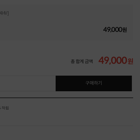
4HV]
49,000
원
49,000
원
총 합계 금액
구매하기
% 적립