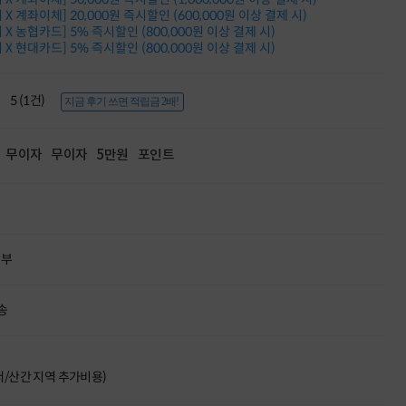
적립금 3% 페이백
X 계좌이체] 20,000원 즉시할인 (600,000원 이상 결제 시)
시스코 스위칭허브
X 농협카드] 5% 즉시할인 (800,000원 이상 결제 시)
X 현대카드] 5% 즉시할인 (800,000원 이상 결제 시)
누적 금액 별
적립금 페이백!
Dell 구매왕
5 (1건)
상품권 30만원
지금 후기 쓰면 적립금 2배!
삼성모니터 여름맞이
특별 할인 이벤트
무이자
무이자
5만원
포인트
한단계 더 진화한
HAF II 500
AI 업무환경 완성
HP 워크스테이션
여름맞이 사은품
HP 프로데스크 4
할부
모든 것을 하나로
HP올인원 단독특가
네트워크 자재
송
혜택 PACK
Dell 구매 찬스
프로 에센셜
도서/산간 지역 추가비용)