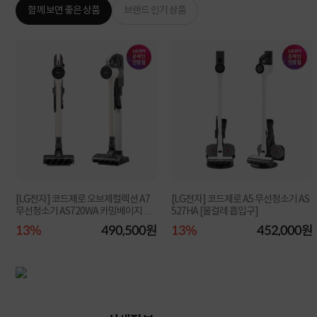
함께 보면 좋은 상품
브랜드 인기 상품
[LG전자] 코드제로 오브제컬렉션 A7
[LG전자] 코드제로 A5 무선청소기 AS
무선청소기 AS720WA 카밍베이지 단
527HA [물걸레 흡입구]
품
원
13%
490,500원
13%
452,000원