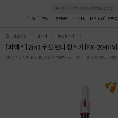
조립PC
AI
견적
파격할인
무료배송
1시간픽업
이벤트
홈
생활가전
청소기
무선청소기
[파벡스] 2in1 무선 핸디 청소기 [FX-204HV]
핸디스틱청소기 / 무선 / 흡입전용 / 워셔블헤파필터 / [배터리] 내장형 / [흡입구] 일반 / 