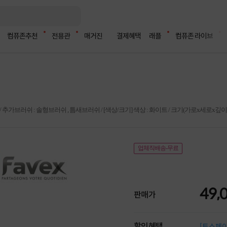
컴퓨존추천
전용관
매거진
결제혜택
래플
컴퓨존 라이브
추가브러쉬 : 솔형브러쉬 , 틈새브러쉬 / [색상/크기] 색상 : 화이트 / 크기(가로x세로x깊이): 
업체직배송-무료
49,
판매가
할인혜택
[토스페이 