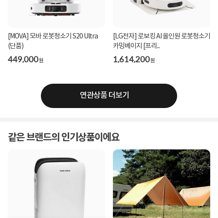
[MOVA] 모바 로봇청소기 S20 Ultra
[LG전자] 로보킹 AI 올인원 로봇청소기
(단품)
카밍베이지 [프리...
449,000
1,614,200
원
원
연관상품 더보기
같은 브랜드의 인기상품이에요