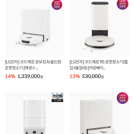
[LG전자] 코드제로 로보킹 AI 올인원
[LG전자] 코드제로 R5 로봇청소기(흡
로봇청소기 [에센스 ...
입+물걸레) [카밍베이...
14%
1,339,000
13%
530,000
원
원