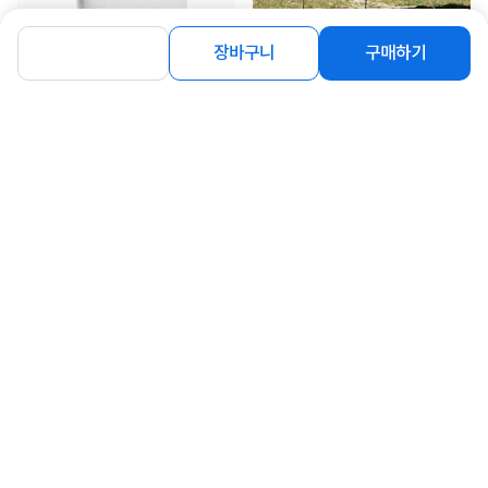
장바구니
구매하기
[NFK] [퓨어포스] 가정용 제습기 12L
[NFK] 몽크로스 알프스 캠핑용 렉타타
(에너지효율1등급) [NFK-ELD2502]
프 300*300 alpstarp
227,300
46,600
원
원
로그인
공지사항
오시는길
회사소개
PC버전
1588-8377
컴퓨존 APP
(주)컴퓨존 사업자 정보
이용약관
개인정보처리방침
청소년보호정책
사업자확인