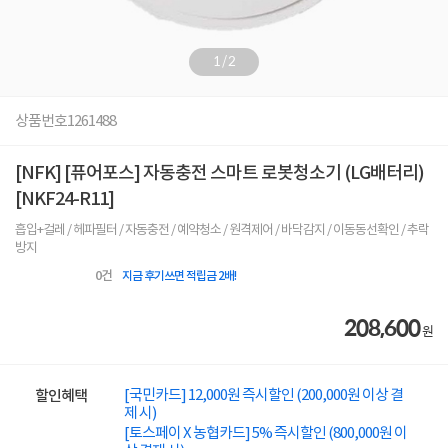
1
/
2
상품번호
1261488
[NFK] [퓨어포스] 자동충전 스마트 로봇청소기 (LG배터리)
[NKF24-R11]
흡입+걸레 / 헤파필터 / 자동충전 / 예약청소 / 원격제어 / 바닥감지 / 이동동선확인 / 추락
방지
0
건
지금 후기쓰면 적립금 2배!
208,600
원
[국민카드] 12,000원 즉시할인 (200,000원 이상 결
할인혜택
제 시)
[토스페이 X 농협카드] 5% 즉시할인 (800,000원 이