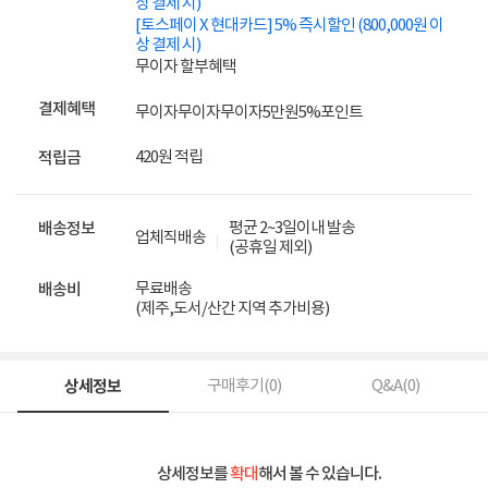
상 결제 시)
[토스페이 X 현대카드] 5% 즉시할인 (800,000원 이
상 결제 시)
무이자 할부혜택
결제혜택
무이자
무이자
무이자
5만원
5%
포인트
420원 적립
적립금
평균 2~3일이내 발송
배송정보
업체직배송
(공휴일 제외)
무료배송
배송비
(제주,도서/산간 지역 추가비용)
상세정보
구매후기(
0
)
Q&A(
0
)
상세정보를
확대
해서 볼 수 있습니다.