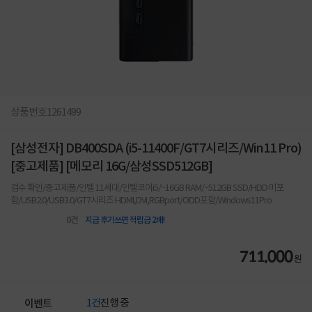
상품번호
1261499
[삼성전자] DB400SDA (i5-11400F/GT7시리즈/Win11 Pro)
[중고제품] [메모리 16G/삼성SSD512GB]
검수 확인/중고제품/인텔 11세대/인텔코어i5/~16GB RAM/~512GB SSD/HDD 미포
함/USB2.0/USB3.0/GT7시리즈 HDMI,DVI,RGBport/ODD포함/Windows11Pro
0
건
지금 후기쓰면 적립금 2배!
711,000
원
1건
진행 중
이벤트