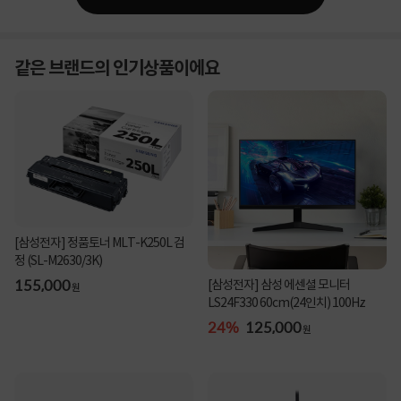
같은 브랜드의 인기상품이에요
[삼성전자] 정품토너 MLT-K250L 검
정 (SL-M2630/3K)
155,000
[삼성전자] 삼성 에센셜 모니터
원
LS24F330 60cm(24인치) 100Hz
24%
125,000
원