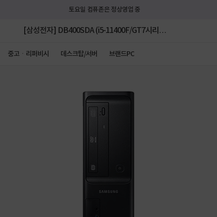
토요일 컴퓨존은 정상영업 중
[삼성전자] DB400SDA (i5-11400F/GT7시리
즈/Win11 Pro) [중고제품] [메모리 16G/삼성
중고ㆍ리퍼비시
데스크탑/서버
브랜드PC
SSD512GB]