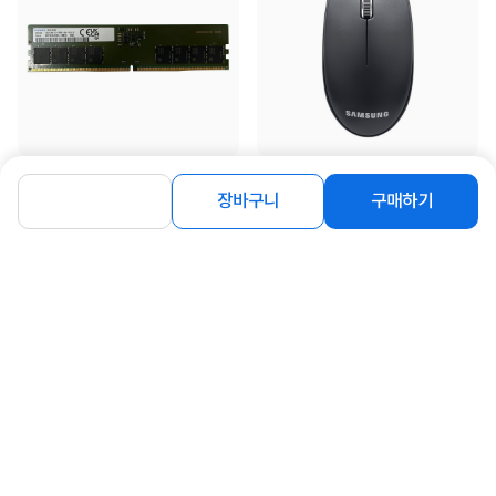
[삼성전자] 삼성 DDR5 PC5-44800
[삼성전자] 유선 광마우스, SPA-
[16GB] (5600)
JMA1PU [블랙/USB]
장바구니
구매하기
405,000
9,900
원
원
동일 브랜드 상품 더보기
로그인
공지사항
오시는길
회사소개
PC버전
1588-8377
컴퓨존 APP