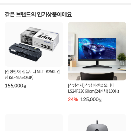
같은 브랜드의 인기상품이에요
[삼성전자] 정품토너 MLT-K250L 검
정 (SL-M2630/3K)
155,000
[삼성전자] 삼성 에센셜 모니터
원
LS24F330 60cm(24인치) 100Hz
24%
125,000
원