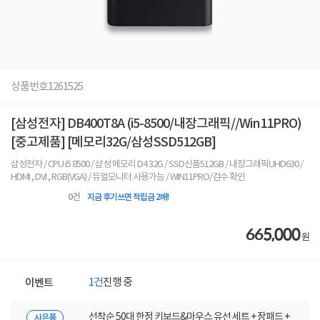
상품번호
1261525
[삼성전자] DB400T8A (i5-8500/내장그래픽//Win11PRO)
[중고제품] [메모리32G/삼성SSD512GB]
삼성전자 / CPU i5 8500 / 삼성 메모리 D4 32G / SSD신품512GB / 내장그래픽UHD630 /
HDMI , DVI , RGB(VGA) / 듀얼모니터 사용가능 / WIN11PRO/검수 확인
0
건
지금 후기쓰면 적립금 2배!
665,000
원
1건
진행 중
이벤트
선착순 50대 한정 키보드&마우스 유선 세트 + 장패드 +
사은품