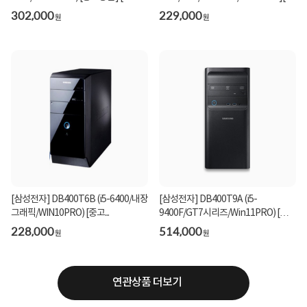
고...
302,000
229,000
원
원
[삼성전자] DB400T6B (i5-6400/내장
[삼성전자] DB400T9A (i5-
그래픽/WIN10PRO) [중고...
9400F/GT7시리즈/Win11PRO) [중
고...
228,000
514,000
원
원
연관상품 더보기