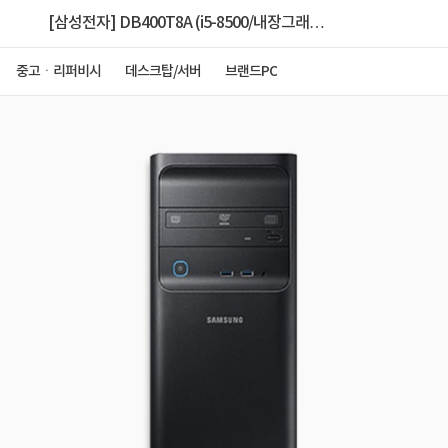
[삼성전자] DB400T8A (i5-8500/내장그래
픽//Win11PRO) [중고제품] [메모리32G/삼성
중고ㆍ리퍼비시
데스크탑/서버
브랜드PC
SSD512GB]