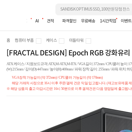
조립PC
AI
견적
파격할인
무료배송
1시간픽업
이벤트
홈
컴퓨터 부품
케이스
미들타워
[FRACTAL DESIGN] Epoch RGB 강화유리
ATX 케이스 / 지원보드규격:ATX,M-ATX,M-ITX / VGA 길이:372mm / CPU쿨러 높이:1
(W):215mm / 깊이(D):447mm / 높이(H):469mm / 파워 장착 길이: 255mm / 파워 위치:하단
VGA장착 가능길이 (약 372mm) / CPU쿨러 가능길이 (약 170mm)
해당 거래처 사정으로 16시 이후 주문/결제 건은 익일 입고됩니다. (재고보유제품 제
※ 해당 상품의 출고 마감시간은 16시 50분으로 이후 결제건은 다음 영업일에 출고됩니