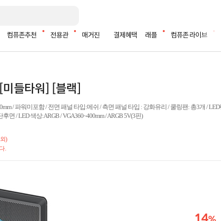
컴퓨존추천
전용관
매거진
결제혜택
래플
컴퓨존 라이브
 [미들타워] [블랙]
70mm / 파워미포함 / 전면 패널 타입:메쉬 / 측면 패널 타입 : 강화유리 / 쿨링팬: 총3개 / LED팬:3
후면 / LED 색상:ARGB / VGA360~400mm / ARGB 5V(3핀)
외)
다.
14
%