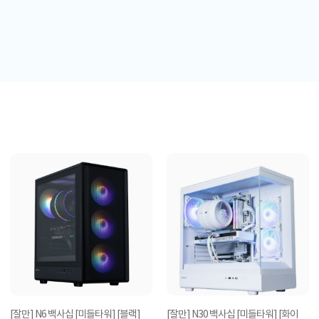
[잘만] N6 백사십 [미들타워] [블랙]
[잘만] N30 백사십 [미들타워] [화이