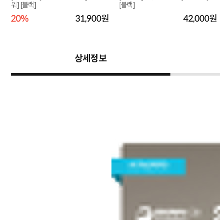
워] [블랙]
[블랙]
원
20%
31,900원
42,000원
상세정보