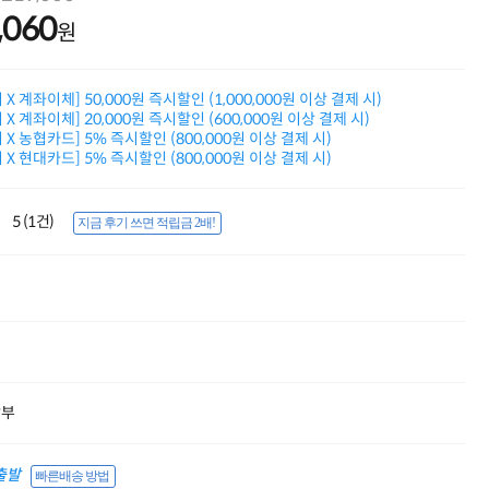
적립금 3% 페이백
,060
원
시스코 스위칭허브
누적 금액 별
적립금 페이백!
X 계좌이체] 50,000원 즉시할인 (1,000,000원 이상 결제 시)
Dell 구매왕
X 계좌이체] 20,000원 즉시할인 (600,000원 이상 결제 시)
상품권 30만원
X 농협카드] 5% 즉시할인 (800,000원 이상 결제 시)
삼성모니터 여름맞이
X 현대카드] 5% 즉시할인 (800,000원 이상 결제 시)
특별 할인 이벤트
한단계 더 진화한
HAF II 500
5 (1건)
지금 후기 쓰면 적립금 2배!
AI 업무환경 완성
HP 워크스테이션
여름맞이 사은품
HP 프로데스크 4
모든 것을 하나로
HP올인원 단독특가
네트워크 자재
혜택 PACK
Dell 구매 찬스
할부
프로 에센셜
출발
빠른배송 방법