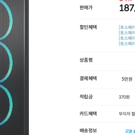
187
판매가
할인혜택
[토스페이 
[토스페이 
[토스페이 
[토스페이 
상품평
결제혜택
5만원
적립금
370원
카드혜택
무이자 
배송정보
오늘 