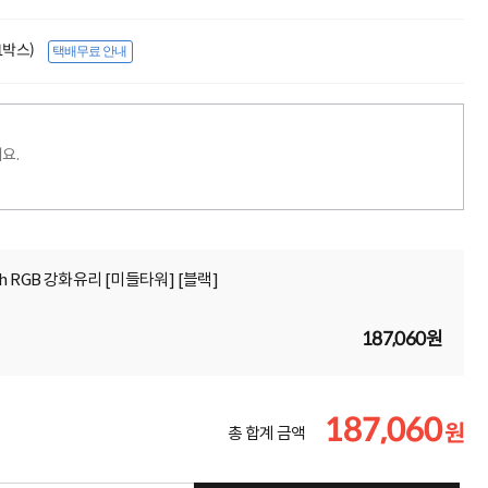
(1박스)
택배무료 안내
요.
och RGB 강화유리 [미들타워] [블랙]
187,060원
187,060
원
총 합계 금액