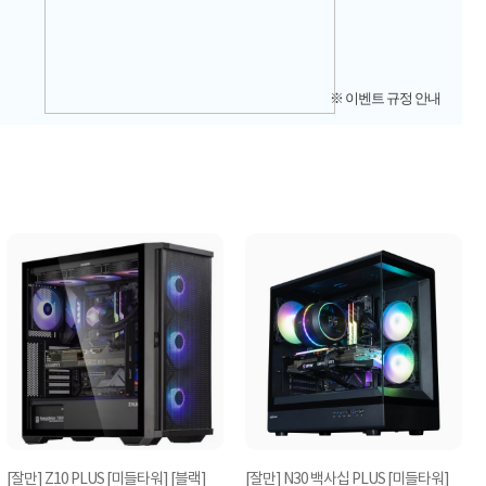
※ 이벤트 규정 안내
[잘만] Z10 PLUS [미들타워] [블랙]
[잘만] N30 백사십 PLUS [미들타워]