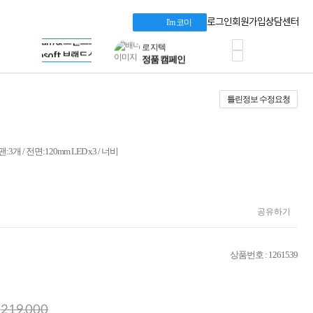
혜택 PACK
Dell 구매 찬스
Apple 기업전용관
로그인
회원가입
상담센터
I'm 코미
프로 에센셜
HP 브랜드스토어
타협 없는 게이밍
LG gram & 브랜드스토어
공식
HP OMEN
Microsoft 브랜드스토어
로지텍
AMD 브랜드스토어
정품 캠페인
Intel 브랜드스토어
틀린정보 수정요청
삼성 키보드&마우스
RAZER 브랜드스토어
10% 쿠폰 할인
Apple 기업전용관
케이블메이트 3분기
케이블 전설이 되다
개 / 전면:120mm LED x3 / 너비
야식까지 책임진다!
승리를 부르는 오멘
ASUS ROG
20주년 한정판
AMD로 시작하는
공유하기
스마트 오피스환경
AI비즈니스 노트북
HP엘리트북/프로북
상품번호 : 1261539
비즈니스 강자
HP 프로북 4
리뷰 Npay 증정
219,000
MSI 공유기