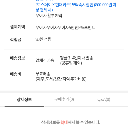
[토스페이 X 현대카드] 5% 즉시할인 (800,000원 이
상 결제 시)
무이자 할부혜택
결제혜택
무이자
무이자
무이자
5만원
5%
포인트
80원 적립
적립금
평균 3~4일이내 발송
배송정보
업체직배송
(공휴일 제외)
무료배송
배송비
(제주,도서/산간 지역 추가비용)
상세정보
구매후기(
0
)
Q&A(
0
)
상세정보를
확대
해서 볼 수 있습니다.