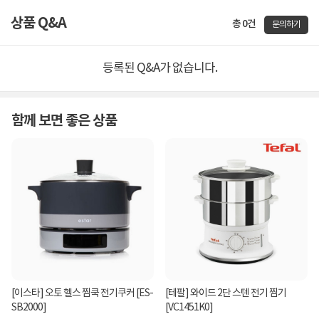
상품 Q&A
총 0건
문의하기
등록된 Q&A가 없습니다.
함께 보면 좋은 상품
[이스타] 오토 헬스 찜쿡 전기쿠커 [ES-
[테팔] 와이드 2단 스텐 전기 찜기
SB2000]
[VC1451K0]