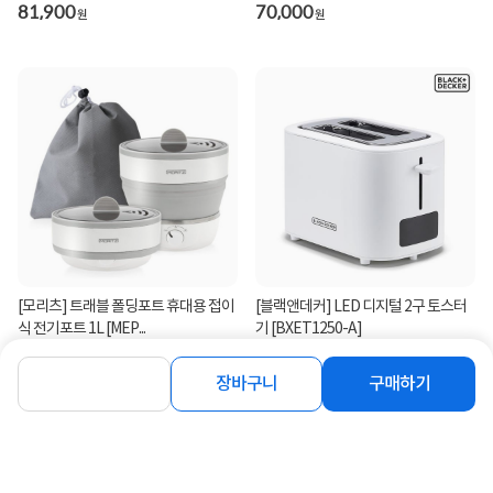
81,900
70,000
원
원
[모리츠] 트래블 폴딩포트 휴대용 접이
[블랙앤데커] LED 디지털 2구 토스터
식 전기포트 1L [MEP...
기 [BXET1250-A]
39,900
16%
41,900
원
원
장바구니
구매하기
연관상품 더보기