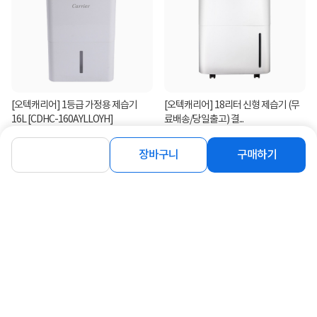
[오텍캐리어] 1등급 가정용 제습기
[오텍캐리어] 18리터 신형 제습기 (무
16L [CDHC-160AYLLOYH]
료배송/당일출고) 결...
264,000
239,000
원
원
장바구니
구매하기
연관상품 더보기
같은 브랜드의 인기상품이에요