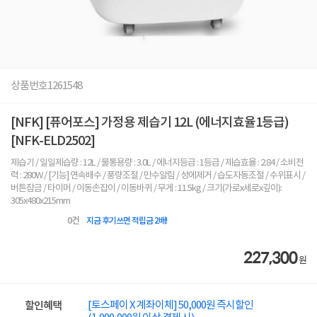
상품번호
1261548
[NFK] [퓨어포스] 가정용 제습기 12L (에너지효율1등급)
[NFK-ELD2502]
제습기 / 일일제습량 : 12L / 물통용량 : 3.0L / 에너지등급 : 1등급 / 제습효율 : 2.84 / 소비전
력 : 280W / [기능] 연속배수 / 풍량조절 / 만수알림 / 성에제거 / 습도자동조절 / 수위표시 /
버튼잠금 / 타이머 / 이동손잡이 / 이동바퀴 / 무게 : 11.5kg / 크기(가로x세로x깊이):
305x480x215mm
0
건
지금 후기쓰면 적립금 2배!
227,300
원
[토스페이 X 계좌이체] 50,000원 즉시할인
할인혜택