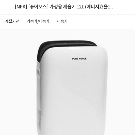
[NFK] [퓨어포스] 가정용 제습기 12L (에너지효율1등
급) [NFK-ELD2502]
계절가전
가습기/제습기
제습기