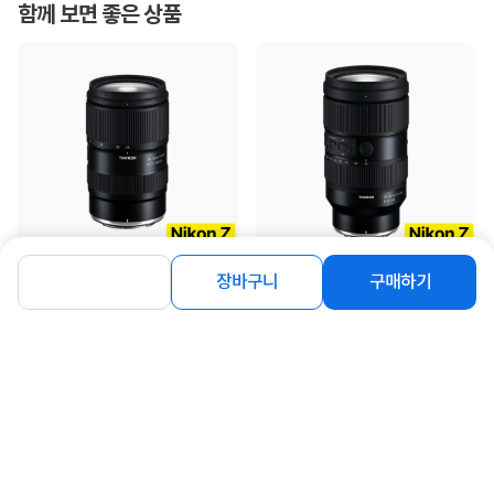
함께 보면 좋은 상품
장바구니
구매하기
[탐론] 28-75mm F/2.8 Di III VXD G2
[탐론] 35-150mm F/2-2.8 DiⅢ VXD
A063 니콘 Z 마운트 [...
A058Z 니콘Z 마운트
1,173,000
2,325,000
원
원