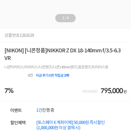
1
/
4
상품번호
1261629
[NIKON] [니콘정품]NIKKOR Z DX 18-140mm f/3.5-6.3
VR
니콘미러리스/미러리스/니콘렌즈/니콘140mm렌즈/표준렌즈/미러리스용
0
건
지금 후기쓰면 적립금 2배!
7%
795,000
859,000
원
1건
진행 중
이벤트
[토스페이 X 계좌이체] 50,000원 즉시할인
할인혜택
(1,000,000원 이상 결제 시)