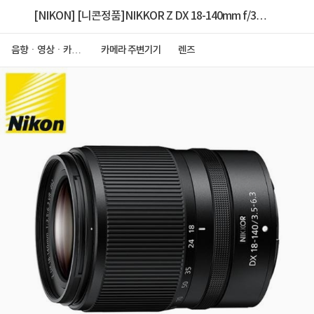
[NIKON] [니콘정품]NIKKOR Z DX 18-140mm f/3.5-
6.3 VR
음향ㆍ영상ㆍ카메
카메라 주변기기
렌즈
라