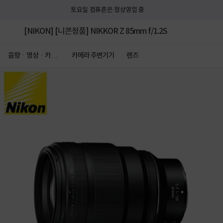
토요일 컴퓨존은 정상영업 중
[NIKON] [니콘정품] NIKKOR Z 85mm f/1.2S
음향ㆍ영상ㆍ카메
카메라 주변기기
렌즈
라