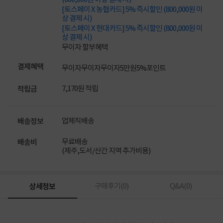
[토스페이 X 농협카드] 5% 즉시할인 (800,000원 이
상 결제 시)
[토스페이 X 현대카드] 5% 즉시할인 (800,000원 이
상 결제 시)
무이자 할부혜택
결제혜택
무이자
무이자
무이자
5만원
5%
포인트
7,170원 적립
적립금
업체직배송
배송정보
무료배송
배송비
(제주,도서/산간 지역 추가비용)
상세정보
구매후기(
0
)
Q&A(
0
)