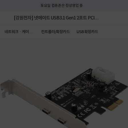
토요일 컴퓨존은 정상영업 중
[강원전자] 넷메이트 USB3.1 Gen1 2포트 PCI
Express 카드 Type C VIA 슬림PC겸용 [U-1440]
네트워크ㆍ케이블
컨트롤러/확장카드
USB 확장카드
ㆍCCTV