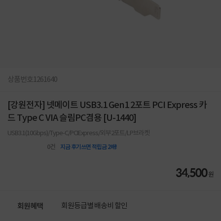
상품번호
1261640
[강원전자] 넷메이트 USB3.1 Gen1 2포트 PCI Express 카
드 Type C VIA 슬림PC겸용 [U-1440]
USB3.1(10Gbps)/Type-C/PCIExpress/외부2포트/LP브라켓
0
건
지금 후기쓰면 적립금 2배!
34,500
원
회원등급별 배송비 할인
회원혜택