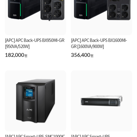
[APC] APC Back-UPS BX950MI-GR
[APC] APC Back-UPS BX1600MI-
[950VA/520W]
GR [1600VA/900W]
182,000
356,400
원
원