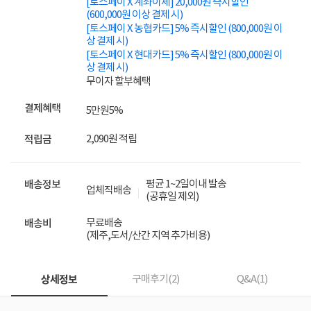
[토스페이 X 계좌이체] 20,000원 즉시할인
(600,000원 이상 결제 시)
[토스페이 X 농협카드] 5% 즉시할인 (800,000원 이
상 결제 시)
[토스페이 X 현대카드] 5% 즉시할인 (800,000원 이
상 결제 시)
무이자 할부혜택
결제혜택
5만원
5%
2,090원 적립
적립금
평균 1~2일이내 발송
배송정보
업체직배송
(공휴일 제외)
무료배송
배송비
(제주,도서/산간 지역 추가비용)
상세정보
구매후기(
2
)
Q&A(
1
)