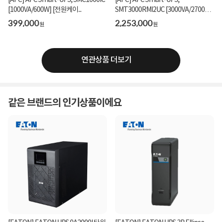
[APC] APC Smart-UPS, SMC1000IC
[APC] APC Smart-UPS,
[1000VA/600W] [전원케이...
SMT3000RMI2UC [3000VA/2700W/
랙타입...
399,000
2,253,000
원
원
연관상품 더보기
같은 브랜드의 인기상품이에요