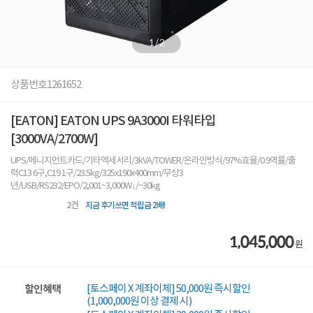
1
/
2
상품번호
1261652
[EATON] EATON UPS 9A3000I 타워타입
[3000VA/2700W]
UPS/메니지먼트카드/기타액세서리/3kVA/TOWER/온라인방식/97%효율/0.9역률/출
력C13 6구,C19 1구/23.5kg/325x190x400mm/무상3
년/USB/RS232/EPO/2,001~3,000W↓/~30kg
2
건
지금 후기쓰면 적립금 2배!
1,045,000
원
[토스페이 X 계좌이체] 50,000원 즉시할인
할인혜택
(1,000,000원 이상 결제 시)