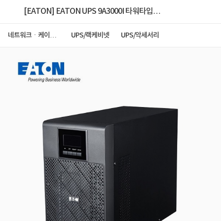
[EATON] EATON UPS 9A3000I 타워타입
[3000VA/2700W]
네트워크ㆍ케이블
UPS/랙케비넷
UPS/악세서리
ㆍCCTV