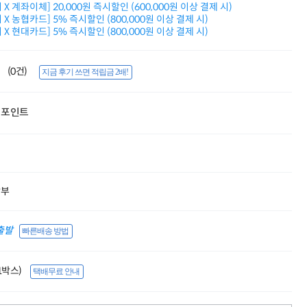
X 계좌이체] 20,000원 즉시할인 (600,000원 이상 결제 시)
적립금 3% 페이백
X 농협카드] 5% 즉시할인 (800,000원 이상 결제 시)
시스코 스위칭허브
X 현대카드] 5% 즉시할인 (800,000원 이상 결제 시)
누적 금액 별
적립금 페이백!
Dell 구매왕
(0건)
지금 후기 쓰면 적립금 2배!
상품권 30만원
삼성모니터 여름맞이
특별 할인 이벤트
포인트
한단계 더 진화한
HAF II 500
AI 업무환경 완성
HP 워크스테이션
여름맞이 사은품
HP 프로데스크 4
할부
모든 것을 하나로
HP올인원 단독특가
네트워크 자재
출발
빠른배송 방법
혜택 PACK
Dell 구매 찬스
프로 에센셜
(1박스)
택배무료 안내