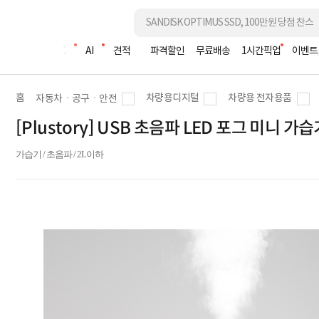
조립PC
AI
견적
파격할인
무료배송
1시간픽업
이벤트
홈
차량용디지털
차량용 전자용품
자동차ㆍ공구ㆍ안전
[Plustory] USB 초음파 LED 포그 미니 가습
가습기 / 초음파 / 2L이하