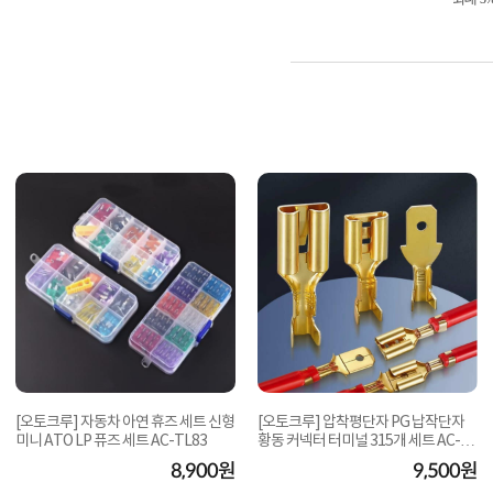
[오토크루] 자동차 아연 휴즈 세트 신형
[오토크루] 압착평단자 PG 납작단자
미니 ATO LP 퓨즈 세트 AC-TL83
황동 커넥터 터미널 315개 세트 AC-TL
12
8,900원
9,500원