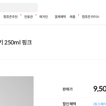
컴퓨존추천
전용관
매거진
결제혜택
래플
컴퓨존 라이브
기 250ml 핑크
9,5
판매가
할인혜택
[토스페이 