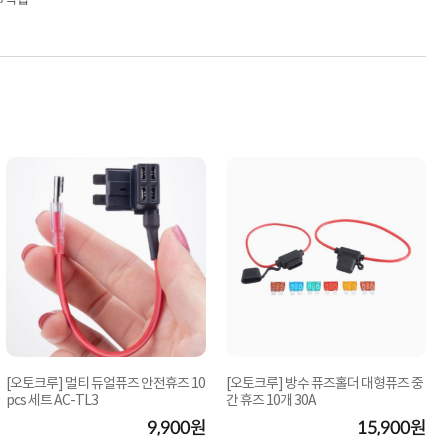
[오토크루] 멀티 듀얼퓨즈 안전휴즈 10
[오토크루] 방수 퓨즈홀더 대형퓨즈 중
pcs 세트 AC-TL3
간 휴즈 10개 30A
9,900원
15,900원