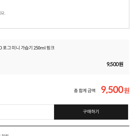
요.
LED 포그 미니 가습기 250ml 핑크
9,500원
9,500
원
총 합계 금액
구매하기
% 적립