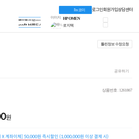
혜택 PACK
Dell 구매 찬스
Apple 기업전용관
로그인
회원가입
상담센터
I'm 코미
프로 에센셜
HP 브랜드스토어
타협 없는 게이밍
LG gram & 브랜드스토어
공식
HP OMEN
Microsoft 브랜드스토어
로지텍
AMD 브랜드스토어
정품 캠페인
Intel 브랜드스토어
틀린정보 수정요청
삼성 키보드&마우스
RAZER 브랜드스토어
10% 쿠폰 할인
Apple 기업전용관
케이블메이트 3분기
케이블 전설이 되다
야식까지 책임진다!
공유하기
승리를 부르는 오멘
ASUS ROG
20주년 한정판
상품번호 : 1261867
AMD로 시작하는
스마트 오피스환경
AI비즈니스 노트북
HP엘리트북/프로북
00
원
비즈니스 강자
HP 프로북 4
리뷰 Npay 증정
X 계좌이체] 50,000원 즉시할인 (1,000,000원 이상 결제 시)
MSI 공유기