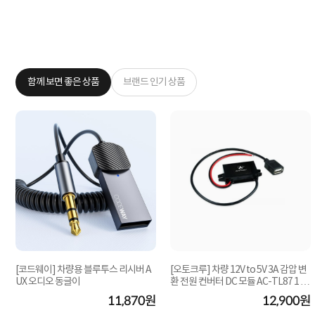
함께 보면 좋은 상품
브랜드 인기 상품
[코드웨이] 차량용 블루투스 리시버 A
[오토크루] 차량 12V to 5V 3A 감압 변
UX 오디오 동글이
환 전원 컨버터 DC 모듈 AC-TL87 1 U
SB
원
11,870원
12,900원