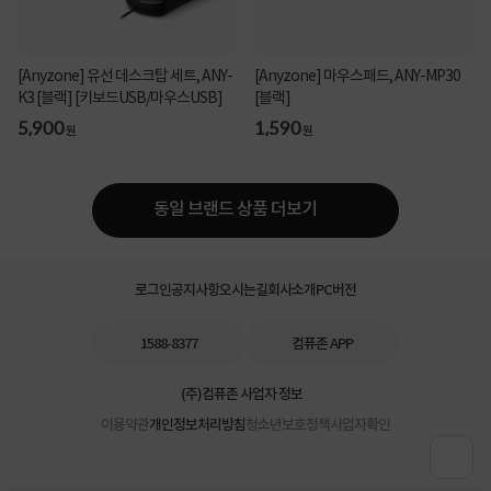
[Anyzone] 유선 데스크탑 세트, ANY-
[Anyzone] 마우스패드, ANY-MP30
K3 [블랙] [키보드USB/마우스USB]
[블랙]
5,900
1,590
원
원
동일 브랜드 상품 더보기
로그인
공지사항
오시는길
회사소개
PC버전
1588-8377
컴퓨존 APP
(주)컴퓨존 사업자 정보
이용약관
개인정보처리방침
청소년보호정책
사업자확인