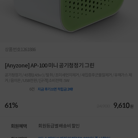
상품번호
1261886
[Anyzone] AP-100 미니 공기청정기 그린
공기청정기 / 4.5평(14.9㎡) / 탈취 / 초미세먼지제거 / 새집증후군물질제거 / 유해가스 제
거 / 음이온 / USB전원 / [규격] 소비전력 : 5W
0
건
지금 후기쓰면 적립금 2배!
61%
9,610
24,900
원
회원등급별 배송비 할인
회원혜택