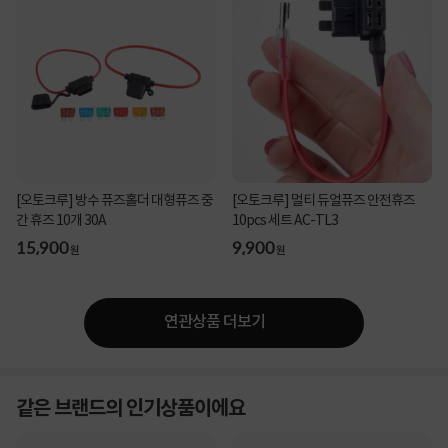
[오토크루] 방수 퓨즈홀더 대형퓨즈 중
[오토크루] 멀티 듀얼퓨즈 안전휴즈
간 휴즈 10개 30A
10pcs 세트 AC-TL3
15,900
9,900
원
원
연관상품 더보기
같은 브랜드의 인기상품이에요