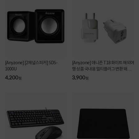
[Anyzone] [2채널스피커] SDS-
[Anyzone] 애니존 T18 화이트 해외여
1000U
행 상품 국내용 멀티플러그 변환 돼지
코 고급형
4,200
3,900
원
원