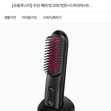
[슈틸루스터] 무선 헤어 빗고데기(빗+드라이어+아이
롱+고데기) [ST-RHS100] 블랙
생활가전
이미용가전
고데기/매직기