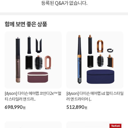
등록된 Q&A가 없습니다.
함께 보면 좋은 상품
[dyson] 다이슨 에어랩 코안다2x™ 멀
[dyson] 다이슨 에어랩 i.d. 멀티 스타일
티 스타일러 앤 드라...
러 앤 드라이어 (...
698,990
512,890
원
원