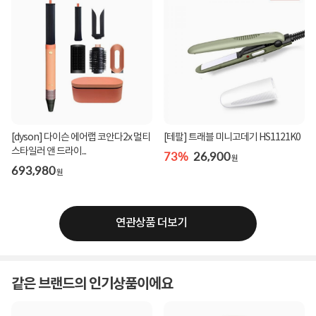
[dyson] 다이슨 에어랩 코안다2x 멀티
[테팔] 트래블 미니고데기 HS1121K0
스타일러 앤 드라이...
73%
26,900
원
693,980
원
연관상품 더보기
같은 브랜드의 인기상품이에요