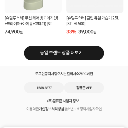
[슈틸루스터] 무선 헤어 빗고데기(빗
[슈틸루스터] 클린 듀얼 가습기 2.5L
+드라이어+아이롱+고데기) [ST-
[ST-HL500]
RHS100] 올리브그...
74,900
33%
39,000
원
원
동일 브랜드 상품 더보기
로그인
공지사항
오시는길
회사소개
PC버전
1588-8377
컴퓨존 APP
(주)컴퓨존 사업자 정보
이용약관
개인정보처리방침
청소년보호정책
사업자확인