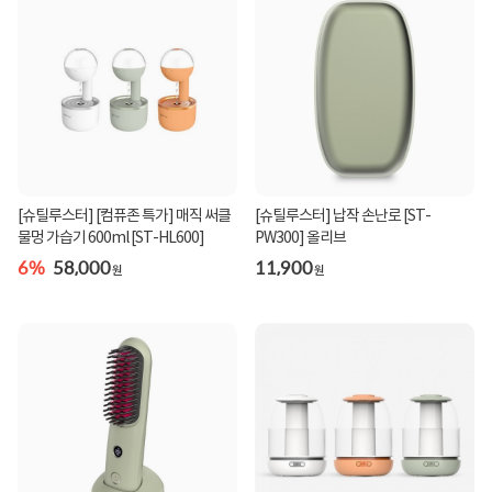
[슈틸루스터] [컴퓨존 특가] 매직 써클
[슈틸루스터] 납작 손난로 [ST-
물멍 가습기 600ml [ST-HL600]
PW300] 올리브
6%
58,000
11,900
원
원