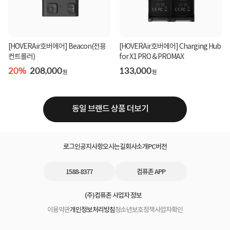
[HOVERAir호버에어] Beacon(전용
[HOVERAir호버에어] Charging Hub
컨트롤러)
for X1 PRO & PROMAX
20%
208,000
133,000
원
원
동일 브랜드 상품 더보기
로그인
공지사항
오시는길
회사소개
PC버전
1588-8377
컴퓨존 APP
(주)컴퓨존 사업자 정보
이용약관
개인정보처리방침
청소년보호정책
사업자확인