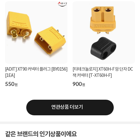
[ADIT] XT90 커넥터 플러그 [BY0156]
[티테크놀로지] XT60H-F 암 단자 DC
[1EA]
잭 커넥터 [T-XT60H-F]
550
900
원
원
연관상품 더보기
같은 브랜드의 인기상품이에요