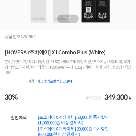
1
/
4
상품번호
1261964
[HOVERAir호버에어] X1 Combo Plus (White)
본체/주변기기 / 최대 비행시간 : 11.5분 / 최대 2.7K 화질 지원 / 부가기능 : 자동비행, 10가
지 비행모드지원 / 배터리용량 : 1050mAh / 무게 : 125g / 카메라 촬영 : 사진, 동영상 / 색상
: 화이트
0
건
지금 후기쓰면 적립금 2배!
30%
349,300
499,000
원
[토스페이 X 계좌이체] 50,000원 즉시할인
할인혜택
(1,000,000원 이상 결제 시)
[토스페이 X 계좌이체] 20,000원 즉시할인
(600,000원 이상 결제 시)