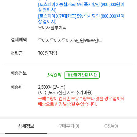
[토스페이 X 농협카드] 5% 즉시할인 (800,000원 이
상 결제 시)
[토스페이 X 현대카드] 5% 즉시할인 (800,000원 이
상 결제 시)
무이자 할부혜택
결제혜택
무이자
무이자
무이자
5만원
5%
포인트
700원 적립
적립금
배송정보
1시간픽
용산점·가산점 1시간
업
2,500원 (1박스)
배송비
(제주,도서/산간 지역 추가비용)
구매수량이 컴퓨존 보유수량보다 많을 경우 업체직
배송으로 변경 발송될 수 있습니다.
상세정보
구매후기(
0
)
Q&A(
0
)