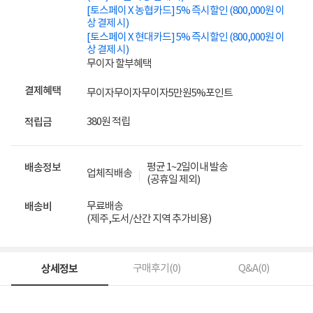
[토스페이 X 농협카드] 5% 즉시할인 (800,000원 이
상 결제 시)
[토스페이 X 현대카드] 5% 즉시할인 (800,000원 이
상 결제 시)
무이자 할부혜택
결제혜택
무이자
무이자
무이자
5만원
5%
포인트
380원 적립
적립금
평균 1~2일이내 발송
배송정보
업체직배송
(공휴일 제외)
무료배송
배송비
(제주,도서/산간 지역 추가비용)
상세정보
구매후기(
0
)
Q&A(
0
)