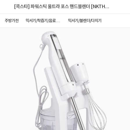
[콕스타] 파워스틱 울트라 포스 핸드블렌더 [NKTHB-
700]
주방가전
믹서기/착즙기/음료제
믹서기/블렌더/다지기
조기