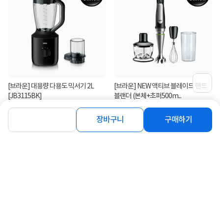
[브라운] 대용량 다용도 믹서기 2L
[브라운] NEW 액티브 블레이드 핸드
[JB3115BK]
블랜더 (본체+초퍼500m...
78,890
111,000
원
원
장바구니
구매하기