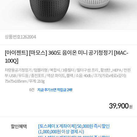
상품번호
1262004
[아이젠트] [마모스] 360도 음이온 미니 공기청정기 [MAC-
100Q]
차량용공기청정기 / 텀블러형 / 복합식 / 3중필터 / 필터구성: 프리 , 활성탄 , HEPA / 전원
부: USB / 무드등 / 충전포트 / 색상: 화이트, 블랙 / 소음: 40db / 크기(가로x세로x깊이):
75x75x165mm / 무게: 210g
0
건
지금 후기쓰면 적립금 2배!
39,900
원
[토스페이 X 계좌이체] 50,000원 즉시할인
할인혜택
(1,000,000원 이상 결제 시)