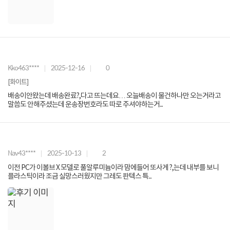
Kko463****
2025-12-16
0
[화이트]
배송이안왔는데 배송완료?,다고 뜨는데요… 오늘배송이 물건하나만 오는거라고
말씀도 안해주셨는데 운송장번호라도 따로 주셔야하는거...
Nav43****
2025-10-13
2
이전 PC가 이볼브 X 모델로 풀알루미늄이라 맘에들어 또사게 ?,는데 내부를 보니
플라스틱이라 조금 실망스러웠지만 그레도 판텍스 특...