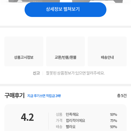
상세정보 펼쳐보기
상품고시정보
교환/반품/환불
배송안내
신고
잘못된 상품정보가 있으면 알려주세요.
구매후기
총
5
건
지금 후기쓰면 적립금 2배!
4.2
상품
만족해요
93%
가격
합리적이에요
75%
배송
빨라요
93%