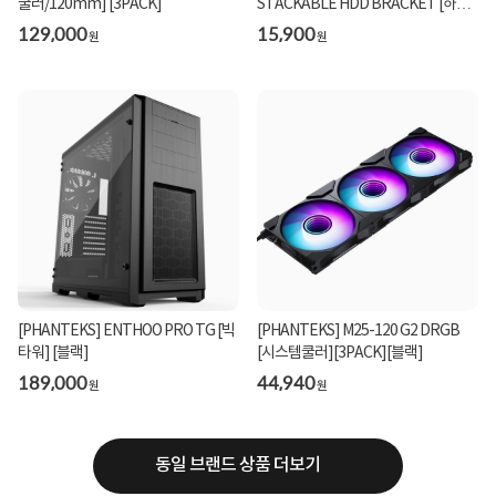
쿨러/120mm] [3PACK]
STACKABLE HDD BRACKET [하드
브라켓]
129,000
15,900
원
원
[PHANTEKS] ENTHOO PRO TG [빅
[PHANTEKS] M25-120 G2 DRGB
타워] [블랙]
[시스템쿨러][3PACK][블랙]
189,000
44,940
원
원
동일 브랜드 상품 더보기