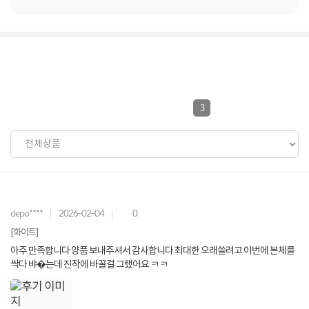
3
depo****
2026-02-04
0
[화이트]
아주 만족합니다 양품 보내주셔서 감사합니다 최대한 오래쓸려고 이번에 본체를
싹다 뱌�는데 진작에 바꿀걸 그랬어요 ㅋㅋ