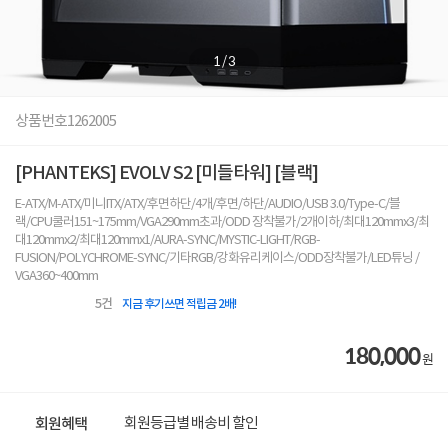
1
/
3
상품번호
1262005
[PHANTEKS] EVOLV S2 [미들타워] [블랙]
E-ATX/M-ATX/미니ITX/ATX/후면하단/4개/후면/하단/AUDIO/USB 3.0/Type-C/블
랙/CPU쿨러151~175mm/VGA290mm초과/ODD 장착불가/2개이하/최대120mmx3/최
대120mmx2/최대120mmx1/AURA-SYNC/MYSTIC-LIGHT/RGB-
FUSION/POLYCHROME-SYNC/기타RGB/강화유리케이스/ODD장착불가/LED튜닝 /
VGA360~400mm
5
건
지금 후기쓰면 적립금 2배!
180,000
원
회원등급별 배송비 할인
회원혜택