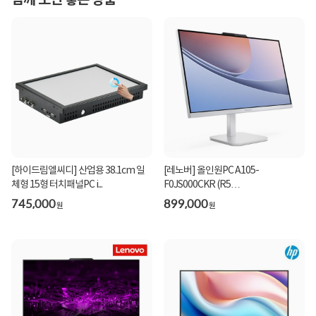
함께 보면 좋은 상품
[하이드림엘씨디] 산업용 38.1cm 일
[레노버] 올인원PC A105-
체형 15형 터치패널PC i...
F0JS000CKR (R5
40/8GB/256GB/FD) ...
745,000
899,000
원
원