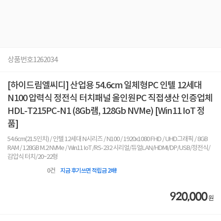
상품번호
1262034
[하이드림엘씨디] 산업용 54.6cm 일체형PC 인텔 12세대
N100 압력식 정전식 터치패널 올인원PC 직접생산 인증업체
HDL-T215PC-N1 (8Gb램, 128Gb NVMe) [Win11 IoT 정
품]
54.6cm(21.5인치) / 인텔 12세대 N시리즈 / N100 / 1920x1080 FHD / UHD그래픽 / 8GB
RAM / 128GB M.2 NVMe / Win11 IoT /RS-232 시리얼/듀얼LAN/HDMI/DP/USB/정전식/
감압식 터치/20~22형
0
건
지금 후기쓰면 적립금 2배!
920,000
원