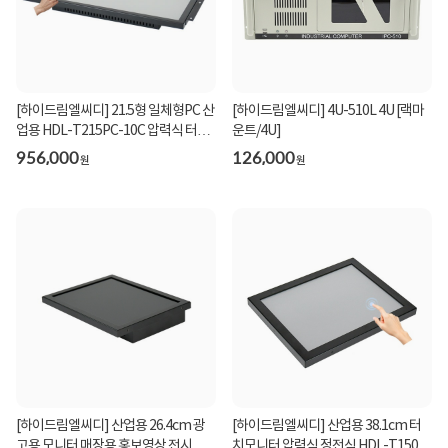
[하이드림엘씨디] 21.5형 일체형PC 산
[하이드림엘씨디] 4U-510L 4U [랙마
업용 HDL-T215PC-10C 압력식 터치/
운트/4U]
올인원PC(i5-1...
956,000
126,000
원
원
[하이드림엘씨디] 산업용 26.4cm 광
[하이드림엘씨디] 산업용 38.1cm 터
고용 모니터 매장용 홍보영상 전시용
치모니터 압력식 정전식 HDL-T150P-