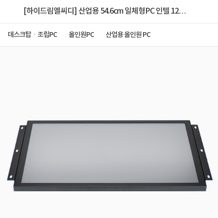
[하이드림엘씨디] 산업용 54.6cm 일체형PC 인텔 12세
대 N100 압력식 정전식 터치패널 올인원PC 직접생산
데스크탑ㆍ조립PC
올인원PC
산업용 올인원 PC
인증업체 HDL-T215PC-N1 (8Gb램, 128Gb NVMe)
[Win11 IoT 정품]