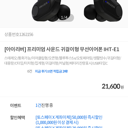
1
/
4
상품번호
1262156
[아이리버] 프리미엄 사운드 귀걸이형 무선이어폰 IHT-E1
스테레오/통화가능/이어클립형/오픈형/블루투스5.x/오토페어링/생활방수/귀걸이형/
대용량/C타입/터치형/집게형/귀걸이형/커널형/배터리잔량표시/USB타입C
0
건
지금 후기쓰면 적립금 2배!
21,600
원
1건
진행 중
이벤트
[토스페이 X 계좌이체] 50,000원 즉시할인
할인혜택
(1,000,000원 이상 결제 시)