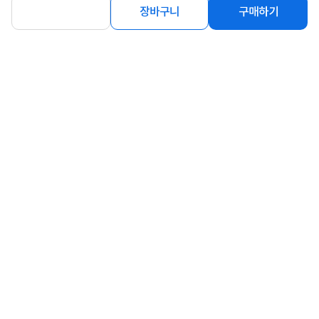
장바구니
구매하기
상세정보 펼쳐보기
상품고시정보
교환/반품/환불
배송안내
신고
잘못된 상품정보가 있으면 알려주세요.
구매후기
총
0
건
지금 후기쓰면 적립금 2배!
구매후기가 없습니다.