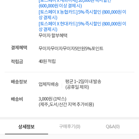
[토스페이 X 계좌이체] 20,000원 즉시할인
(600,000원 이상 결제 시)
[토스페이 X 농협카드] 5% 즉시할인 (800,000원 이
상 결제 시)
[토스페이 X 현대카드] 5% 즉시할인 (800,000원 이
상 결제 시)
무이자 할부혜택
결제혜택
무이자
무이자
무이자
5만원
5%
포인트
40원 적립
적립금
평균 1~2일이내 발송
배송정보
업체직배송
(공휴일 제외)
3,000원 (1박스)
배송비
(제주,도서/산간 지역 추가비용)
상세정보
구매후기(
0
)
Q&A(
0
)