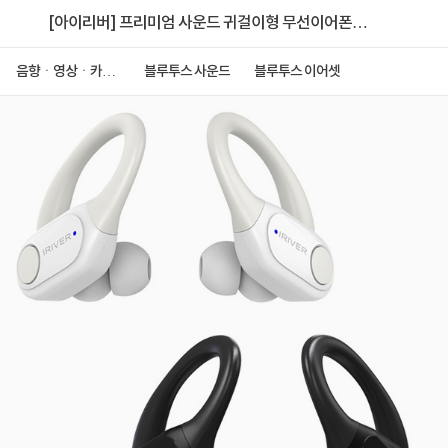
[아이리버] 프리미엄 사운드 귀걸이형 무선이어폰
IHT-E1
음향ㆍ영상ㆍ카메
블루투스 사운드
블루투스 이어셋
라