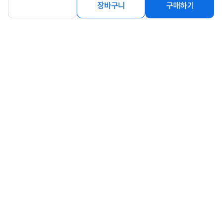
장바구니
구매하기
호 투명 젤리케이스 [갤럭시 A36/A37
휴대폰 액정보호필름 [갤럭시S24 울트
공용]
라]
5,900
3,300
원
원
[단지몰] 1+1 가드핏 방탄 젤리 투명 범
[단지몰] 1+1 강화유리 액정 보호 필름
퍼 케이스 [아이폰13]
[아이폰16]
5,860
2,460
원
원
동일 브랜드 상품 더보기