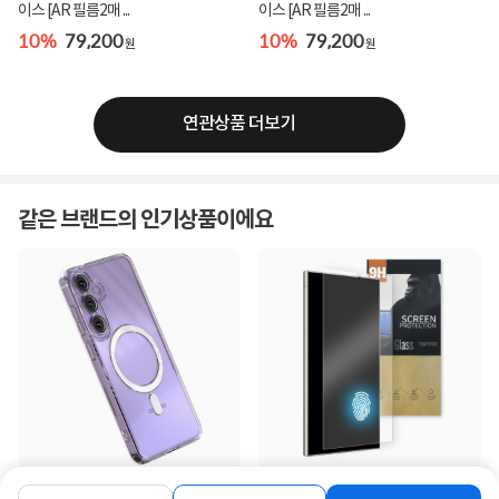
이스 [AR 필름2매 ...
이스 [AR 필름2매 ...
10%
79,200
10%
79,200
원
원
연관상품 더보기
같은 브랜드의 인기상품이에요
[단지몰] 강력 자석 맥세이프 카메라보
[단지몰] 지문인식 0.18mm 강화유리