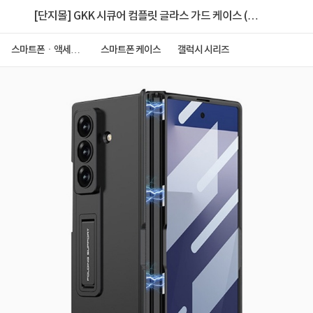
[단지몰] GKK 시큐어 컴플릿 글라스 가드 케이스 (유리
필름 일체형) [갤럭시 Z폴드7]
스마트폰ㆍ액세서
스마트폰 케이스
갤럭시 시리즈
리