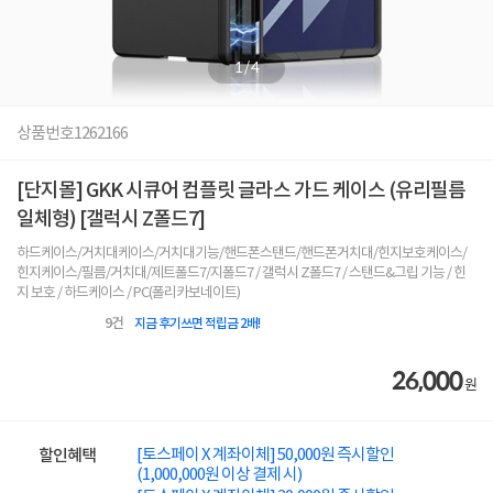
1
/
4
상품번호
1262166
[단지몰] GKK 시큐어 컴플릿 글라스 가드 케이스 (유리필름
일체형) [갤럭시 Z폴드7]
하드케이스/거치대케이스/거치대기능/핸드폰스탠드/핸드폰거치대/힌지보호케이스/
힌지케이스/필름/거치대/제트폴드7/지폴드7 / 갤럭시 Z폴드7 / 스탠드&그립 기능 / 힌
지 보호 / 하드케이스 / PC(폴리카보네이트)
9
건
지금 후기쓰면 적립금 2배!
26,000
원
[토스페이 X 계좌이체] 50,000원 즉시할인
할인혜택
(1,000,000원 이상 결제 시)