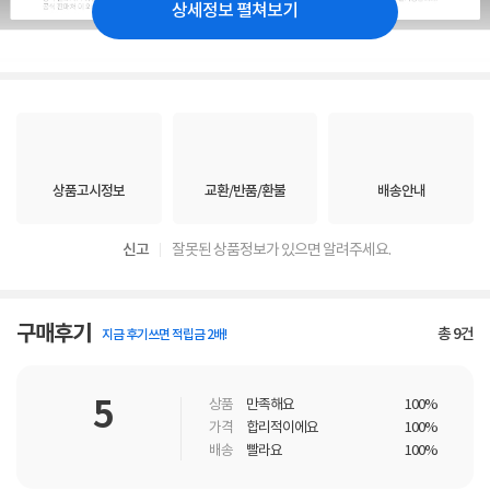
상세정보 펼쳐보기
상품고시정보
교환/반품/환불
배송안내
신고
잘못된 상품정보가 있으면 알려주세요.
구매후기
총
9
건
지금 후기쓰면 적립금 2배!
5
상품
만족해요
100%
가격
합리적이에요
100%
배송
빨라요
100%