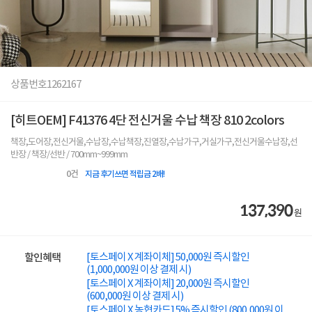
상품번호
1262167
[히트OEM] F41376 4단 전신거울 수납 책장 810 2colors
책장,도어장,전신거울,수납장,수납책장,진열장,수납가구,거실가구,전신거울수납장,선
반장 / 책장/선반 / 700mm~999mm
0
건
지금 후기쓰면 적립금 2배!
137,390
원
[토스페이 X 계좌이체] 50,000원 즉시할인
할인혜택
(1,000,000원 이상 결제 시)
[토스페이 X 계좌이체] 20,000원 즉시할인
(600,000원 이상 결제 시)
[토스페이 X 농협카드] 5% 즉시할인 (800,000원 이