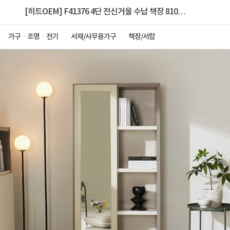
[히트OEM] F41376 4단 전신거울 수납 책장 810
2colors
가구ㆍ조명ㆍ전기
서재/사무용가구
책장/서랍