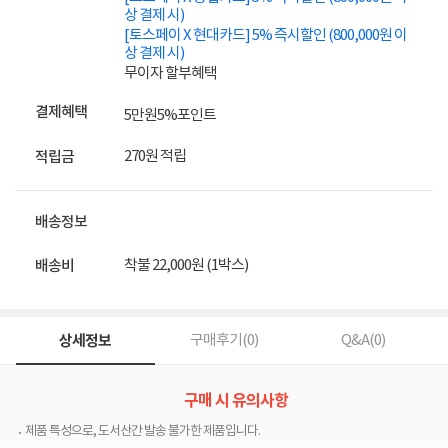
상 결제 시)
[토스페이 X 현대카드] 5% 즉시할인 (800,000원 이
상 결제 시)
무이자 할부혜택
결제혜택
5만원
5%
포인트
270원 적립
적립금
배송정보
착불 22,000원 (1박스)
배송비
상세정보
구매후기(
0
)
Q&A(
0
)
구매 시 유의사항
제품 특성으로, 도서산간 발송 불가한 제품입니다.