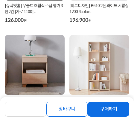
[슈랙엣홈] 무볼트 조립식 수납 행거 3
[히트디자인] B610 2단 와이드 서랍장
단2칸 [가로 1100] ...
1200 4colors
126,000
196,900
원
원
[히트디자인] C3562 2단 서랍 협탁
[히트디자인] C3585 5단 10칸 오픈형
400 3colors
책장 800 1color
장바구니
구매하기
42,900
152,900
원
원