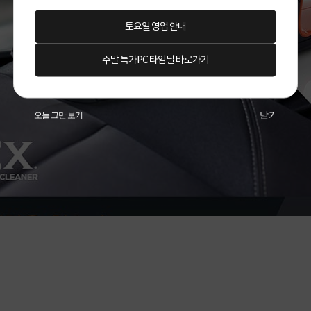
토요일 영업 안내
주말 특가PC 타임딜 바로가기
닫기
오늘 그만 보기