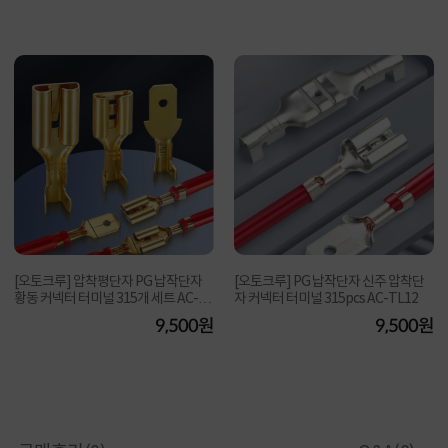
[오토크루] 압착평단자 PG 납작단자
[오토크루] PG 납작단자 신주 압착단
황동 커넥터 터미널 315개 세트 AC-TL
자 커넥터 터미널 315pcs AC-TL12
12
9,500원
9,500원