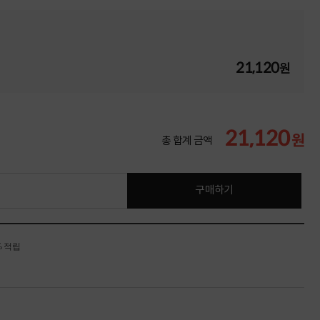
21,120
원
21,120
원
총 합계 금액
구매하기
% 적립