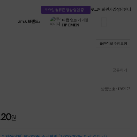
혜택 PACK
Dell 구매 찬스
Apple 기업전용관
로그인
회원가입
상담센터
토요일 컴퓨존 정상 영업 중
프로 에센셜
HP 브랜드스토어
타협 없는 게이밍
LG gram & 브랜드스토어
공식
HP OMEN
Microsoft 브랜드스토어
로지텍
AMD 브랜드스토어
정품 캠페인
Intel 브랜드스토어
틀린정보 수정요청
삼성 키보드&마우스
RAZER 브랜드스토어
10% 쿠폰 할인
Apple 기업전용관
케이블메이트 3분기
케이블 전설이 되다
야식까지 책임진다!
공유하기
승리를 부르는 오멘
ASUS ROG
20주년 한정판
상품번호 : 1262175
AMD로 시작하는
스마트 오피스환경
AI비즈니스 노트북
HP엘리트북/프로북
120
비즈니스 강자
원
HP 프로북 4
리뷰 Npay 증정
MSI 공유기
X 계좌이체] 50,000원 즉시할인 (1,000,000원 이상 결제 시)