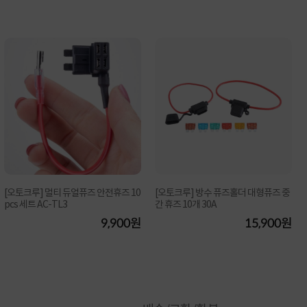
[오토크루] 멀티 듀얼퓨즈 안전휴즈 10
[오토크루] 방수 퓨즈홀더 대형퓨즈 중
pcs 세트 AC-TL3
간 휴즈 10개 30A
9,900원
15,900원