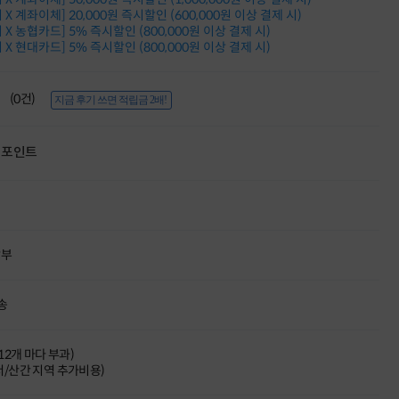
적립금 3% 페이백
X 계좌이체] 20,000원 즉시할인 (600,000원 이상 결제 시)
시스코 스위칭허브
X 농협카드] 5% 즉시할인 (800,000원 이상 결제 시)
X 현대카드] 5% 즉시할인 (800,000원 이상 결제 시)
누적 금액 별
적립금 페이백!
Dell 구매왕
(0건)
상품권 30만원
지금 후기 쓰면 적립금 2배!
삼성모니터 여름맞이
특별 할인 이벤트
포인트
한단계 더 진화한
HAF II 500
AI 업무환경 완성
HP 워크스테이션
여름맞이 사은품
HP 프로데스크 4
할부
모든 것을 하나로
HP올인원 단독특가
네트워크 자재
송
혜택 PACK
Dell 구매 찬스
프로 에센셜
(12개 마다 부과)
도서/산간 지역 추가비용)