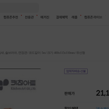
컴퓨존추천
전용관
매거진
결제혜택
래플
컴퓨존 라이브
새 , 솔브러쉬 , 연장관 / 코드길이: 5m / 크기: 400x115x110mm / 유선형
업체직배송-선불
21,
판매가
할인혜택
[토스페이 