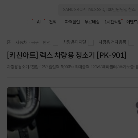
조립PC
AI
견적
파격할인
무료배송
1시간픽업
이벤트
홈
차량용디지털
차량용 전자용품
자동차ㆍ공구ㆍ안전
[키친아트] 렉스 차량용 청소기 [PK-901]
차량용청소기 / 전압: 12V / 흡입력: 5,000Pa / 최대출력: 120W / 헤파필터 / 추가노즐: 틈