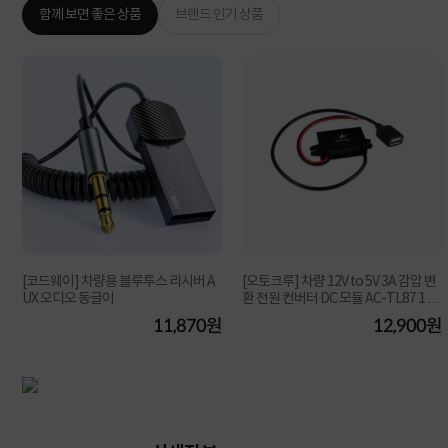
함께 보면 좋은 상품
브랜드 인기 상품
[코드웨이] 차량용 블루투스 리시버 A
[오토크루] 차량 12V to 5V 3A 감압 변
UX 오디오 동글이
환 전원 컨버터 DC 모듈 AC-TL87 1 U
SB
원
11,870원
12,900원