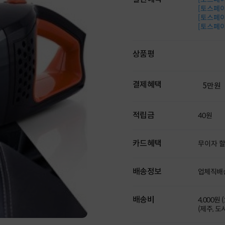
[토스페이 
[토스페이 
[토스페이 
상품평
결제혜택
5만원
적립금
40원
카드혜택
무이자 
배송정보
업체직배
배송비
4,000원 
(제주, 