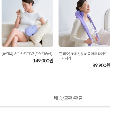
[풀리오] 손 마사지기 V2 [파우치증정]
[풀리오] ★최신상★ 목 어깨 라이트
마사지기
149,000원
89,900원
배송/교환/환불