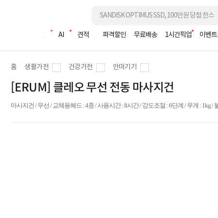
조립PC
AI
견적
파격할인
무료배송
1시간픽업
이벤트
홈
생활가전
건강가전
안마기기
[ERUM] 클레오 무선 전동 마사지건
마사지건 / 무선 / 교체용헤드 : 4종 / 사용시간 : 8시간 / 강도조절 : 6단계 / 무게 : 1kg / 블