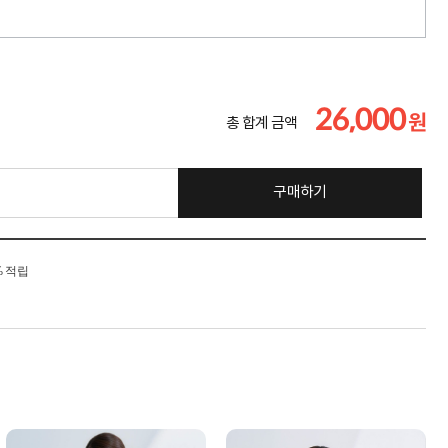
26,000
원
총 합계 금액
구매하기
% 적립