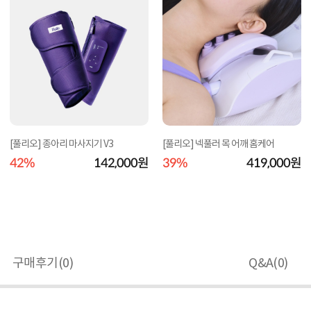
[풀리오] 종아리 마사지기 V3
[풀리오] 넥풀러 목 어깨 홈케어
42%
142,000원
39%
419,000원
구매후기(
0
)
Q&A(
0
)