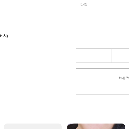
타입
매 시)
최대 3