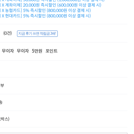
적립금 3% 페이백
X 계좌이체] 20,000원 즉시할인 (600,000원 이상 결제 시)
시스코 스위칭허브
X 농협카드] 5% 즉시할인 (800,000원 이상 결제 시)
X 현대카드] 5% 즉시할인 (800,000원 이상 결제 시)
누적 금액 별
적립금 페이백!
Dell 구매왕
(0건)
상품권 30만원
지금 후기 쓰면 적립금 2배!
삼성모니터 여름맞이
특별 할인 이벤트
무이자
무이자
5만원
포인트
한단계 더 진화한
HAF II 500
AI 업무환경 완성
HP 워크스테이션
여름맞이 사은품
HP 프로데스크 4
할부
모든 것을 하나로
HP올인원 단독특가
네트워크 자재
송
혜택 PACK
Dell 구매 찬스
프로 에센셜
(1박스)