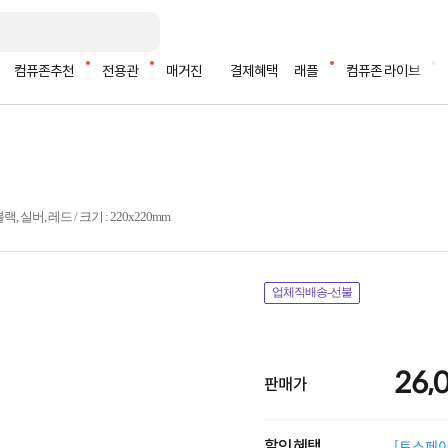
컴퓨존추천
전용관
매거진
결제혜택
래플
컴퓨존 라이브
랙, 실버, 레드 / 크기 : 220x220mm
업체직배송-선불
26,
판매가
할인혜택
[토스페이 