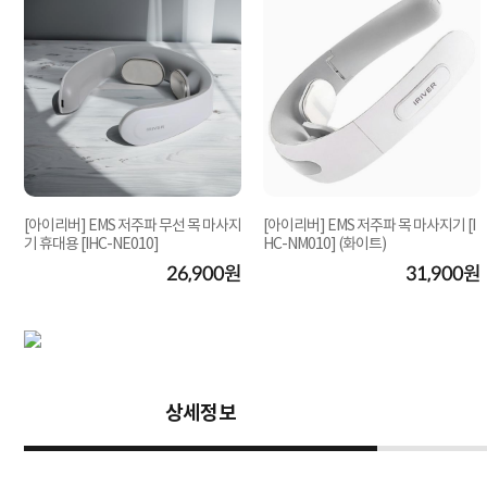
[아이리버] EMS 저주파 무선 목 마사지
[아이리버] EMS 저주파 목 마사지기 [I
기 휴대용 [IHC-NE010]
HC-NM010] (화이트)
원
26,900원
31,900원
상세정보