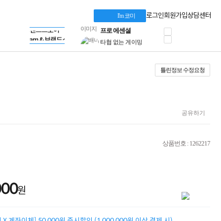
혜택 PACK
Dell 구매 찬스
Apple 기업전용관
로그인
회원가입
상담센터
I'm 코미
프로 에센셜
HP 브랜드스토어
타협 없는 게이밍
LG gram & 브랜드스토어
공식
HP OMEN
Microsoft 브랜드스토어
로지텍
AMD 브랜드스토어
정품 캠페인
Intel 브랜드스토어
틀린정보 수정요청
삼성 키보드&마우스
RAZER 브랜드스토어
10% 쿠폰 할인
Apple 기업전용관
케이블메이트 3분기
케이블 전설이 되다
야식까지 책임진다!
공유하기
승리를 부르는 오멘
ASUS ROG
20주년 한정판
상품번호 : 1262217
AMD로 시작하는
스마트 오피스환경
AI비즈니스 노트북
HP엘리트북/프로북
000
비즈니스 강자
원
HP 프로북 4
리뷰 Npay 증정
MSI 공유기
X 계좌이체] 50,000원 즉시할인 (1,000,000원 이상 결제 시)