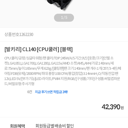
1
/
5
상품번호
1262230
[발키리] CL140 [CPU쿨러] [블랙]
CPU 쿨러/공랭/싱글타워형/팬 쿨러/TDP:245W/A/S기간:3년/[호환/크기]인텔 소
켓:LGA1851,LGA1700,LGA1200,LGA115x/AMD 소켓:AM5,AM4/가로:140mm/세
로:75mm/높이:165mm/무게:623g/[쿨링팬]팬 크기:140mm/팬 개수:1개/25T/3-4핀/베
어링:FDB(유체)/2000 RPM/최대 풍량:108 CFM/풍압(정압):3.14mmH₂O/작동전압:팬
12V,LED 5V/[부가기능]LED 라이트/PWM 지원/RGB/[구성품/기타]구성품:써멀컴파운
드/써멀유형:주사기형
0
건
지금 후기쓰면 적립금 2배!
42,390
원
회원등급별 배송비 할인
회원혜택