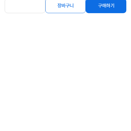
[마이크로닉스] ICEROCK MA-410
[LEADCOOL] AC-3100 디지털 ARGB
장바구니
구매하기
[CPU쿨러] [화이트]
[CPU쿨러] [블랙]
22,900
31%
22,470
원
원
연관상품 더보기
같은 브랜드의 인기상품이에요