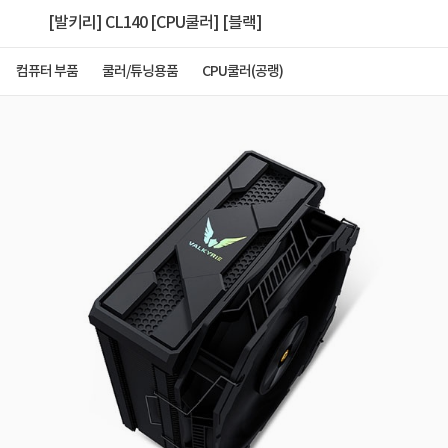
[발키리] CL140 [CPU쿨러] [블랙]
컴퓨터 부품
쿨러/튜닝용품
CPU쿨러(공랭)