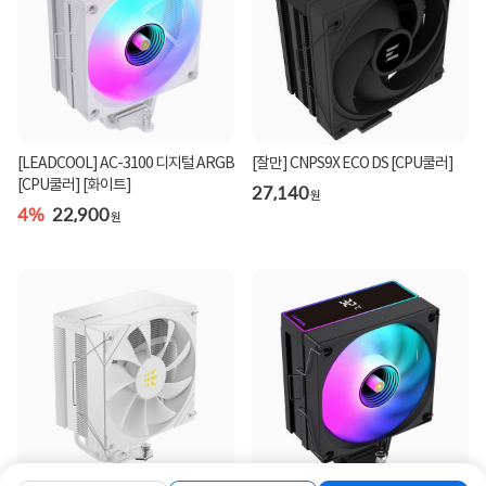
[LEADCOOL] AC-3100 디지털 ARGB
[잘만] CNPS9X ECO DS [CPU쿨러]
[CPU쿨러] [화이트]
27,140
원
4%
22,900
원