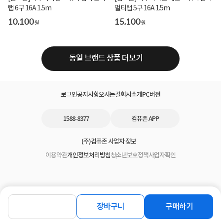
탭 6구 16A 1.5m
멀티탭 5구 16A 1.5m
10,100
15,100
원
원
동일 브랜드 상품 더보기
로그인
공지사항
오시는길
회사소개
PC버전
1588-8377
컴퓨존 APP
(주)컴퓨존 사업자 정보
이용약관
개인정보처리방침
청소년보호정책
사업자확인
장바구니
구매하기