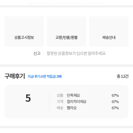
상품고시정보
교환/반품/환불
배송안내
신고
잘못된 상품정보가 있으면 알려주세요.
구매후기
총
12
건
지금 후기쓰면 적립금 2배!
5
상품
만족해요
67%
가격
합리적이에요
67%
배송
빨라요
67%