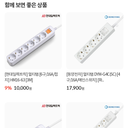
함께 보면 좋은 상품
[현대일렉트릭] 멀티탭 [6구/16A/접
[동양전자] 멀티탭 DYM-G4C(SC) [4
지] HM16-63 [3M]
구/16A/메인스위치] [화...
9%
10,000
17,900
원
원