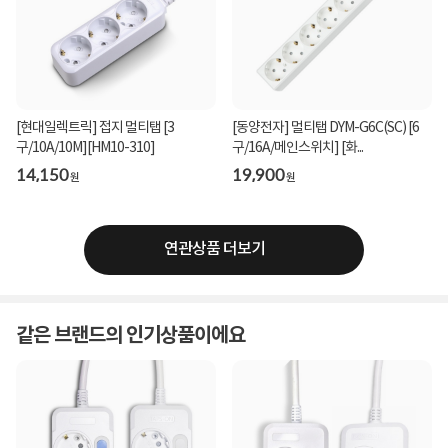
[현대일렉트릭] 접지 멀티탭 [3
[동양전자] 멀티탭 DYM-G6C(SC) [6
구/10A/10M][HM10-310]
구/16A/메인스위치] [화...
14,150
19,900
원
원
연관상품 더보기
같은 브랜드의 인기상품이에요