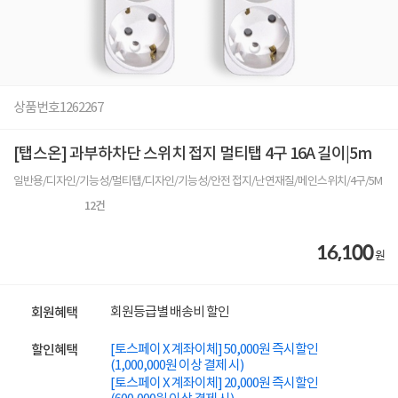
상품번호
1262267
[탭스온] 과부하차단 스위치 접지 멀티탭 4구 16A 길이|5m
일반용/디자인/기능성/멀티탭/디자인/기능성/안전 접지/난연재질/메인스위치/4구/5M
12
건
16,100
원
회원등급별 배송비 할인
회원혜택
[토스페이 X 계좌이체] 50,000원 즉시할인
할인혜택
(1,000,000원 이상 결제 시)
[토스페이 X 계좌이체] 20,000원 즉시할인