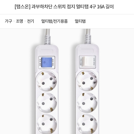
[탭스온] 과부하차단 스위치 접지 멀티탭 4구 16A 길이
가구ㆍ조명ㆍ전기
멀티탭/전기용품
멀티탭