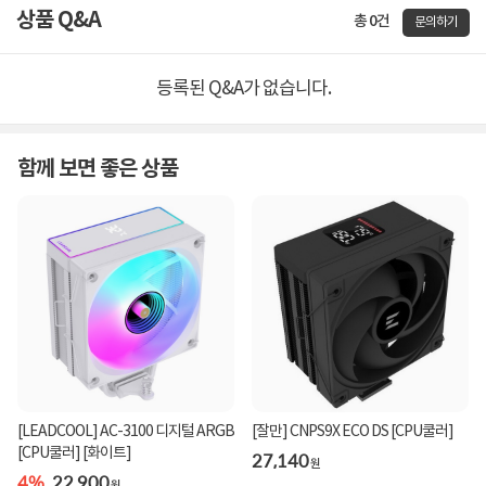
상품 Q&A
총 0건
문의하기
등록된 Q&A가 없습니다.
함께 보면 좋은 상품
[LEADCOOL] AC-3100 디지털 ARGB
[잘만] CNPS9X ECO DS [CPU쿨러]
[CPU쿨러] [화이트]
27,140
원
4%
22,900
원