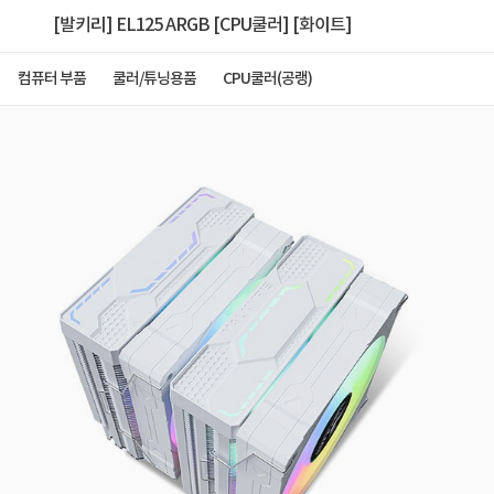
[발키리] EL125 ARGB [CPU쿨러] [화이트]
컴퓨터 부품
쿨러/튜닝용품
CPU쿨러(공랭)