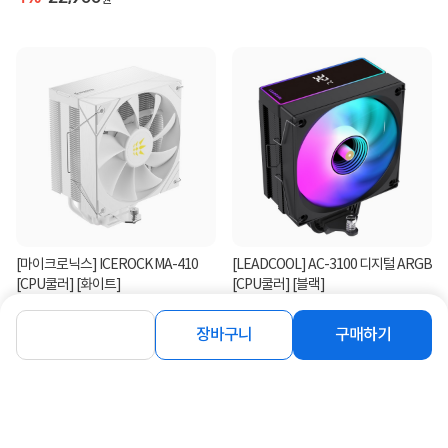
[마이크로닉스] ICEROCK MA-410
[LEADCOOL] AC-3100 디지털 ARGB
[CPU쿨러] [화이트]
[CPU쿨러] [블랙]
22,900
31%
22,470
원
원
장바구니
구매하기
연관상품 더보기