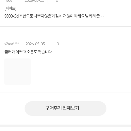
neoe****
2026-05-11
0
[화이트]
9800x3d 조합으로 나쁘지않은거 같네요 많이 파세요 발키리 굿~~
x2am****
2026-05-05
0
쿨러가 이쁘고 소음도 적습니다
구매후기 전체보기