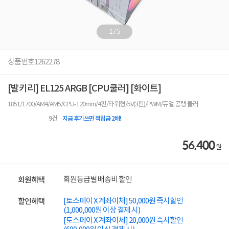
1
/
5
상품번호
1262278
[발키리] EL125 ARGB [CPU쿨러] [화이트]
1851/1700/AM4/AM5/CPU-120mm/4핀/타워형/5V(3핀)/PWM/듀얼 공랭 쿨러
9
건
지금 후기쓰면 적립금 2배!
56,400
원
회원등급별 배송비 할인
회원혜택
[토스페이 X 계좌이체] 50,000원 즉시할인
할인혜택
(1,000,000원 이상 결제 시)
[토스페이 X 계좌이체] 20,000원 즉시할인