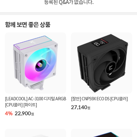
등록된 Q&A가 없습니다.
함께 보면 좋은 상품
[LEADCOOL] AC-3100 디지털 ARGB
[잘만] CNPS9X ECO DS [CPU쿨러]
[CPU쿨러] [화이트]
27,140
원
4%
22,900
원