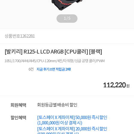
1
/
5
상품번호
1262281
[발키리] R125-L LCD ARGB [CPU쿨러] [블랙]
1851/1700/AM4/AM5/CPU-120mm/4핀/타워형/싱글 공랭 쿨러/PWM
0
건
지금 후기쓰면 적립금 2배!
112,220
원
회원등급별 배송비 할인
회원혜택
[토스페이 X 계좌이체] 50,000원 즉시할인
할인혜택
(1,000,000원 이상 결제 시)
[토스페이 X 계좌이체] 20,000원 즉시할인