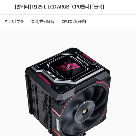
[발키리] R125-L LCD ARGB [CPU쿨러] [블랙]
컴퓨터 부품
쿨러/튜닝용품
CPU쿨러(공랭)