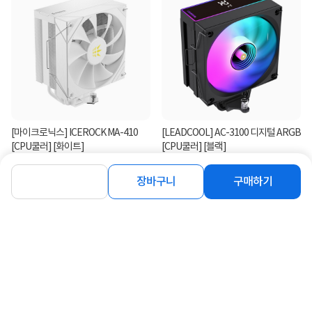
[마이크로닉스] ICEROCK MA-410
[LEADCOOL] AC-3100 디지털 ARGB
[CPU쿨러] [화이트]
[CPU쿨러] [블랙]
22,900
31%
22,470
원
원
장바구니
구매하기
연관상품 더보기
같은 브랜드의 인기상품이에요