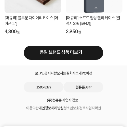
[머큐리] 블루문 다이어리 케이스 [아
[머큐리] 소프트 필링 젤리 케이스 [갤
이폰 17]
럭시 S26 (S942)]
4,300
2,950
원
원
동일 브랜드 상품 더보기
로그인
공지사항
오시는길
회사소개
PC버전
1588-8377
컴퓨존 APP
(주)컴퓨존 사업자 정보
이용약관
개인정보처리방침
청소년보호정책
사업자확인