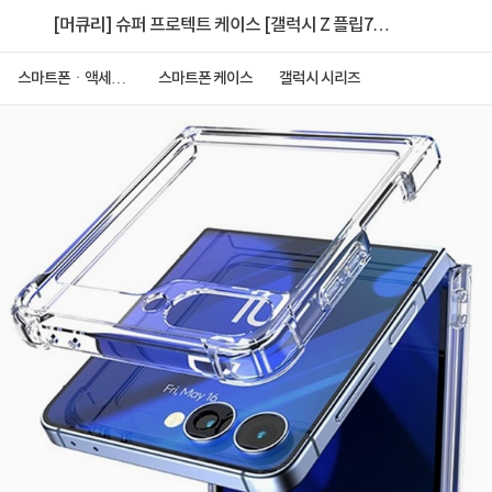
[머큐리] 슈퍼 프로텍트 케이스 [갤럭시 Z 플립7
(F766)]
스마트폰ㆍ액세서
스마트폰 케이스
갤럭시 시리즈
리