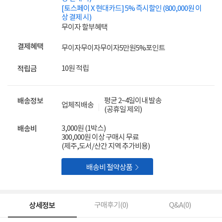
[토스페이 X 현대카드] 5% 즉시할인 (800,000원 이
상 결제 시)
무이자 할부혜택
결제혜택
무이자
무이자
무이자
5만원
5%
포인트
10원 적립
적립금
평균 2~4일이내 발송
배송정보
업체직배송
(공휴일 제외)
3,000원 (1박스)
배송비
300,000원 이상 구매시 무료
(제주,도서/산간 지역 추가비용)

배송비 절약상품
상세정보
구매후기(
0
)
Q&A(
0
)