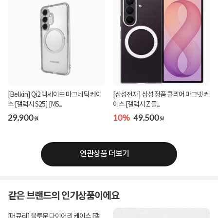
[Belkin] Qi2 맥세이프 마그네틱 케이
[삼성전자] 삼성 정품 클리어 마그넷 케
스 [갤럭시 S25] [MS...
이스 [갤럭시 Z 폴...
29,900
10%
49,500
원
원
연관상품 더보기
같은 브랜드의 인기상품이에요
[머큐리] 블루문 다이어리 케이스 [갤