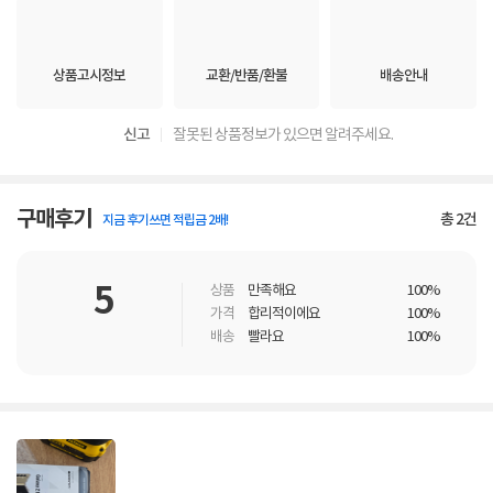
상품고시정보
교환/반품/환불
배송안내
신고
잘못된 상품정보가 있으면 알려주세요.
구매후기
총
2
건
지금 후기쓰면 적립금 2배!
5
상품
만족해요
100%
가격
합리적이에요
100%
배송
빨라요
100%