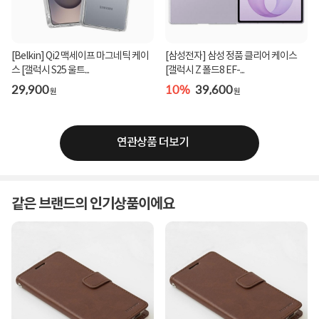
[Belkin] Qi2 맥세이프 마그네틱 케이
[삼성전자] 삼성 정품 클리어 케이스
스 [갤럭시 S25 울트...
[갤럭시 Z 폴드8 EF-...
29,900
10%
39,600
원
원
연관상품 더보기
같은 브랜드의 인기상품이에요