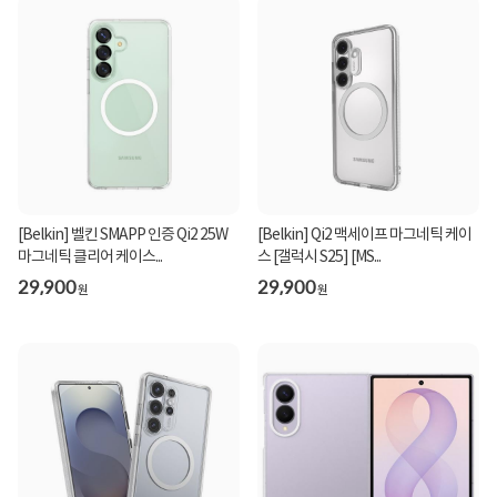
[Belkin] 벨킨 SMAPP 인증 Qi2 25W
[Belkin] Qi2 맥세이프 마그네틱 케이
마그네틱 클리어 케이스...
스 [갤럭시 S25] [MS...
29,900
29,900
원
원