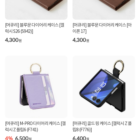
[머큐리] 블루문 다이어리 케이스 [갤
[머큐리] 블루문 다이어리 케이스 [아
럭시 S26 (S942)]
이폰 17]
4,300
4,300
원
원
[머큐리] M-PRO 다이어리 케이스 [갤
[머큐리] 골드 링 케이스 [갤럭시 Z 플
럭시 Z 플립6 (F741)
립8 (F776)]
4%
6,500
6,400
원
원