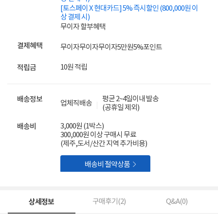
[토스페이 X 현대카드] 5% 즉시할인 (800,000원 이
상 결제 시)
무이자 할부혜택
결제혜택
무이자
무이자
무이자
5만원
5%
포인트
10원 적립
적립금
평균 2~4일이내 발송
배송정보
업체직배송
(공휴일 제외)
3,000원 (1박스)
배송비
300,000원 이상 구매시 무료
(제주,도서/산간 지역 추가비용)

배송비 절약상품
상세정보
구매후기(
2
)
Q&A(
0
)