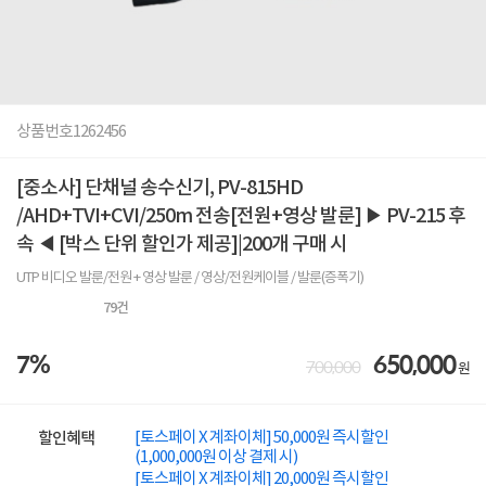
상품번호
1262456
[중소사] 단채널 송수신기, PV-815HD
/AHD+TVI+CVI/250m 전송[전원+영상 발룬] ▶ PV-215 후
속 ◀ [박스 단위 할인가 제공]|200개 구매 시
UTP 비디오 발룬/전원 + 영상 발룬 / 영상/전원케이블 / 발룬(증폭기)
79
건
7%
650,000
700,000
원
[토스페이 X 계좌이체] 50,000원 즉시할인
할인혜택
(1,000,000원 이상 결제 시)
[토스페이 X 계좌이체] 20,000원 즉시할인