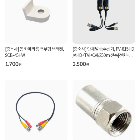
[중소사] 돔 카메라용 벽부형 브라켓,
[중소사] 단채널 송수신기, PV-815HD
SCB-45HW
/AHD+TVI+CVI/250m 전송[전원+영
상 발룬] ▶ PV...
1,700
3,500
원
원