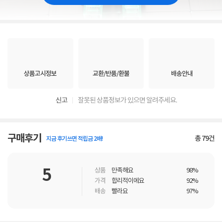
상품고시정보
교환/반품/환불
배송안내
신고
잘못된 상품정보가 있으면 알려주세요.
구매후기
총
79
건
지금 후기쓰면 적립금 2배!
5
상품
만족해요
98%
가격
합리적이에요
92%
배송
빨라요
97%