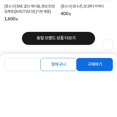
[중소사] BNC 끝단 케이블, 영상/전원
[중소사] 방수콘, 5C(RF) 커넥터
일체형 [AHD/TVI/CVI] [기본 제품]
400
원
1,600
원
동일 브랜드 상품 더보기
로그인
공지사항
오시는길
회사소개
PC버전
장바구니
구매하기
1588-8377
컴퓨존 APP
(주)컴퓨존 사업자 정보
이용약관
개인정보처리방침
청소년보호정책
사업자확인