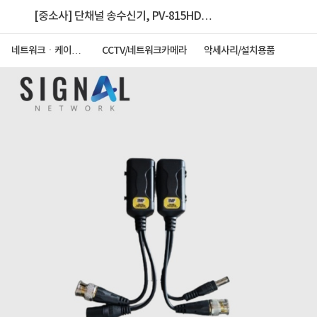
[중소사] 단채널 송수신기, PV-815HD
/AHD+TVI+CVI/250m 전송[전원+영상 발룬] ▶ PV-
네트워크ㆍ케이블
CCTV/네트워크카메라
악세사리/설치용품
ㆍCCTV
215 후속 ◀ [박스 단위 할인가 제공]