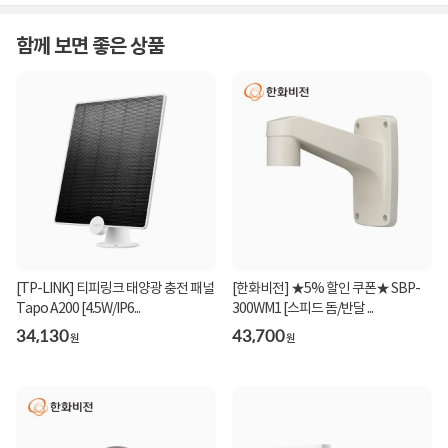
함께 보면 좋은 상품
[TP-LINK] 티피링크 태양광 충전 패널
[한화비전] ★5% 할인 쿠폰★ SBP-
Tapo A200 [4.5W/IP6...
300WM1 [스피드 돔/반달 ...
34,130
43,700
원
원