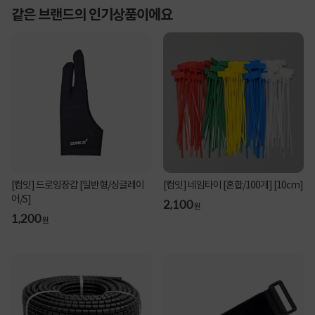
같은 브랜드의 인기상품이에요
[컴잇] 드로잉장갑 [일반형/싱글레이
[컴잇] 네임타이 [혼합/100개] [10cm]
어/S]
2,100
원
1,200
원