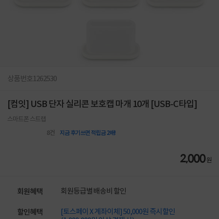
상품번호
1262530
[컴잇] USB 단자 실리콘 보호캡 마개 10개 [USB-C타입]
스마트폰 스트랩
8
건
지금 후기쓰면 적립금 2배!
2,000
원
회원등급별 배송비 할인
회원혜택
[토스페이 X 계좌이체] 50,000원 즉시할인
할인혜택