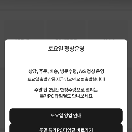
상품고시정보
교환/반품/환불
배송안내
토요일 정상운영
신고
잘못된 상품정보가 있으면 알려주세요.
상담, 주문, 배송, 방문수령, A/S 정상 운영
구매후기
총
8
건
토요일 출발 상품 지금 담으면 오늘 출발합니다!
지금 후기쓰면 적립금 2배!
주말 단 2일간 한정수량으로 열리는
특가PC 타임딜도 만나보세요
5
상품
만족해요
100%
가격
합리적이에요
81%
배송
빨라요
100%
토요일 영업 안내
주말 특가PC 타임딜 바로가기