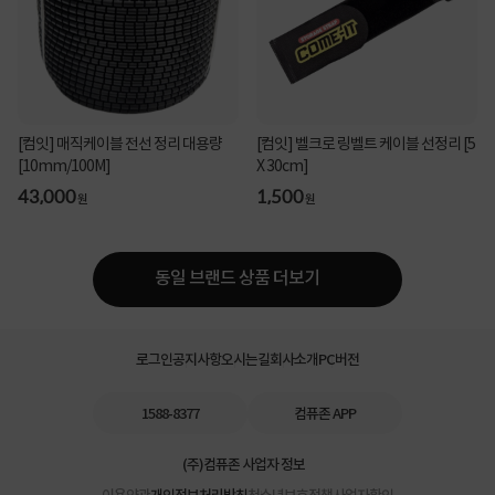
[컴잇] 매직케이블 전선 정리 대용량
[컴잇] 벨크로 링벨트 케이블 선정리 [5
[10mm/100M]
X 30cm]
43,000
1,500
원
원
동일 브랜드 상품 더보기
로그인
공지사항
오시는길
회사소개
PC버전
1588-8377
컴퓨존 APP
(주)컴퓨존 사업자 정보