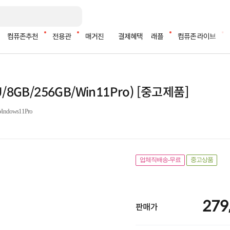
컴퓨존추천
전용관
매거진
결제혜택
래플
컴퓨존 라이브
U/8GB/256GB/Win11Pro) [중고제품]
ndows11Pro
업체직배송-무료
중고상품
279
판매가