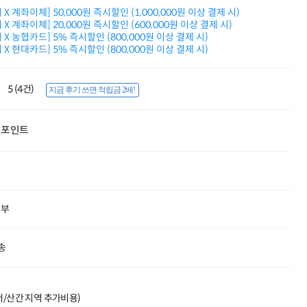
적립금 3% 페이백
X 계좌이체] 50,000원 즉시할인 (1,000,000원 이상 결제 시)
시스코 스위칭허브
X 계좌이체] 20,000원 즉시할인 (600,000원 이상 결제 시)
X 농협카드] 5% 즉시할인 (800,000원 이상 결제 시)
누적 금액 별
X 현대카드] 5% 즉시할인 (800,000원 이상 결제 시)
적립금 페이백!
Dell 구매왕
상품권 30만원
5 (4건)
지금 후기 쓰면 적립금 2배!
삼성모니터 여름맞이
특별 할인 이벤트
한단계 더 진화한
포인트
HAF II 500
AI 업무환경 완성
HP 워크스테이션
여름맞이 사은품
HP 프로데스크 4
모든 것을 하나로
할부
HP올인원 단독특가
네트워크 자재
혜택 PACK
송
Dell 구매 찬스
프로 에센셜
도서/산간 지역 추가비용)