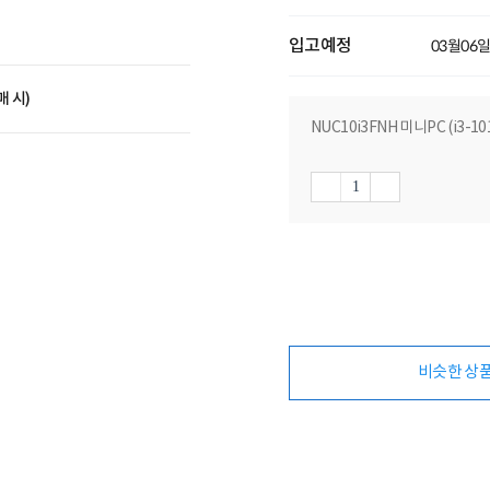
입고예정
03월06
매 시)
NUC10i3FNH 미니PC (i3-10
비슷한 상