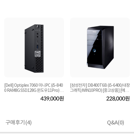
[Dell] Optiplex 7060 미니PC (i5-840
[삼성전자] DB400T6B (i5-6400/내장
0 RAM8G SSD128G 윈도우11Pro) [R
그래픽/WIN10PRO) [중고상품] [메모
AM16G SSD256G...
리8G/삼성SSD2...
439,000원
228,000원
구매후기(
4
)
Q&A(
0
)