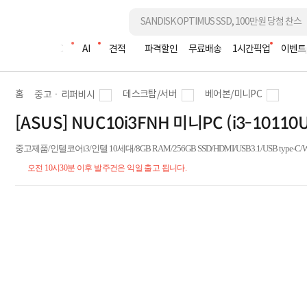
조립PC
AI
견적
파격할인
무료배송
1시간픽업
이벤트
홈
데스크탑/서버
베어본/미니PC
중고ㆍ리퍼비시
[ASUS] NUC10i3FNH 미니PC (i3-10110
중고제품/인텔코어i3/인텔 10세대/8GB RAM/256GB SSD/HDMI/USB3.1/USB type-C/Wi
오전 10시30분 이후 발주건은 익일 출고 됩니다.