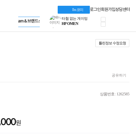
혜택 PACK
Dell 구매 찬스
Apple 기업전용관
로그인
회원가입
상담센터
I'm 코미
프로 에센셜
HP 브랜드스토어
타협 없는 게이밍
LG gram & 브랜드스토어
공식
HP OMEN
Microsoft 브랜드스토어
로지텍
AMD 브랜드스토어
정품 캠페인
Intel 브랜드스토어
틀린정보 수정요청
삼성 키보드&마우스
RAZER 브랜드스토어
10% 쿠폰 할인
Apple 기업전용관
케이블메이트 3분기
케이블 전설이 되다
야식까지 책임진다!
승리를 부르는 오멘
공유하기
ASUS ROG
20주년 한정판
AMD로 시작하는
상품번호 : 1262585
스마트 오피스환경
AI비즈니스 노트북
HP엘리트북/프로북
비즈니스 강자
,000
HP 프로북 4
원
리뷰 Npay 증정
MSI 공유기