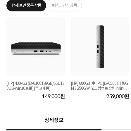
함께 보면 좋은 상품
브랜드 인기 상품
[HP] 400-G3 (i3-6100T/8GB/SSD12
[HP] 600G3 미니PC [i5-6500T 램8G
8GB/win10프로) [중고제품]
M.2 256G Win11 컴팩트 슬림 mini P
C][중고제품]
원
149,000원
259,000원
상세정보