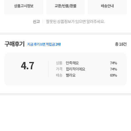
상품고시정보
교환/반품/환불
배송안내
신고
잘못된 상품정보가 있으면 알려주세요.
구매후기
총
18
건
지금 후기쓰면 적립금 2배!
4.7
상품
만족해요
74%
가격
합리적이에요
74%
배송
빨라요
69%