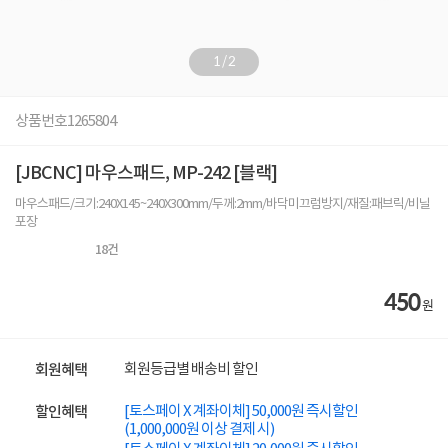
1
/
2
상품번호
1265804
[JBCNC] 마우스패드, MP-242 [블랙]
마우스패드/크기:240X145~240X300mm/두께:2mm/바닥미끄럼방지/재질:패브릭/비닐
포장
18
건
450
원
회원등급별 배송비 할인
회원혜택
[토스페이 X 계좌이체] 50,000원 즉시할인
할인혜택
(1,000,000원 이상 결제 시)