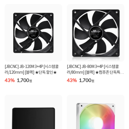
[JBCNC] JB-120M 3+4P [시스템쿨
[JBCNC] JB-80M 3+4P [시스템쿨
러/120mm] [블랙] ★단독 할인★
러/80mm] [블랙] ★컴퓨존 단독특가
★
43%
1,700
43%
1,700
원
원