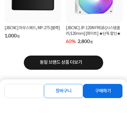
[JBCNC] 마우스패드, MP-275 [블랙]
[JBCNC] JP-120M FRGB [시스템쿨
러/120mm] [화이트] ★단독 할인★
1,000
원
60%
2,800
원
동일 브랜드 상품 더보기
로그인
공지사항
오시는길
회사소개
PC버전
장바구니
구매하기
1588-8377
컴퓨존 APP
(주)컴퓨존 사업자 정보
이용약관
개인정보처리방침
청소년보호정책
사업자확인