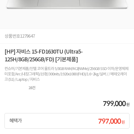
상품번호
1279647
[HP] 자비스 15-FD1630TU (Ultra5-
125H/8GB/256GB/FD) [기본제품]
컨슈머/기본제품/인텔 코어 울트라 5/8GB RAM/M.2(NVMe)/256GB SSD 이하/운영체제
미포함/Arc (내장그래픽)/15형/300nits/1920x1080 (FHD)/1.6~2kg/실버 / / 메테오레이
크 (S1) / Laptop / 자비스
28
건
799,000
원
797,000
혜택가
원