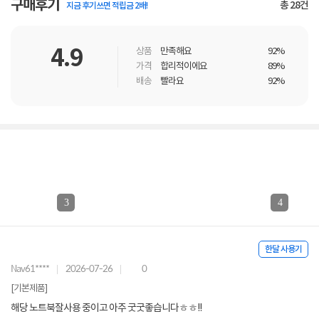
구매후기
총
28
건
지금 후기쓰면 적립금 2배!
4.9
상품
만족해요
92%
가격
합리적이에요
89%
배송
빨라요
92%
3
4
한달 사용기
Nav61****
2026-07-26
0
[기본제품]
해당 노트북잘사용 중이고 아주 굿굿좋습니다ㅎㅎ!!