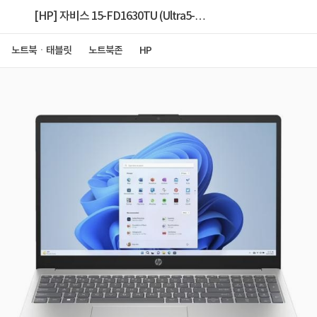
[HP] 자비스 15-FD1630TU (Ultra5-
125H/8GB/256GB/FD) [기본제품]
노트북ㆍ태블릿
노트북존
HP