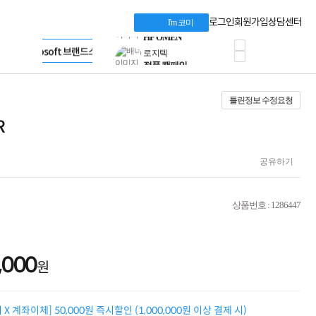
혜택 PACK
Dell 구매 찬스
Apple 기업전용관
로그인
회원가입
상담센터
I'm 코미
프로 에센셜
HP 브랜드스토어
타협 없는 게이밍
LG gram & 브랜드스토어
공식
HP OMEN
Microsoft 브랜드스토어
로지텍
AMD 브랜드스토어
정품 캠페인
Intel 브랜드스토어
틀린정보 수정요청
삼성 키보드&마우스
RAZER 브랜드스토어
10% 쿠폰 할인
Apple 기업전용관
R
케이블메이트 3분기
케이블 전설이 되다
야식까지 책임진다!
공유하기
승리를 부르는 오멘
ASUS ROG
20주년 한정판
상품번호 : 1286447
AMD로 시작하는
스마트 오피스환경
AI비즈니스 노트북
HP엘리트북/프로북
,000
원
비즈니스 강자
HP 프로북 4
리뷰 Npay 증정
X 계좌이체] 50,000원 즉시할인 (1,000,000원 이상 결제 시)
MSI 공유기