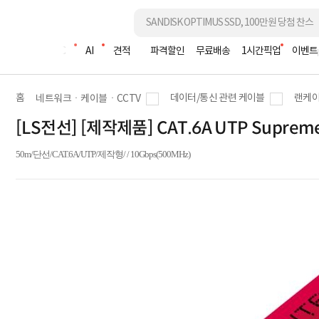
조립PC
AI
견적
파격할인
무료배송
1시간픽업
이벤트
홈
데이터/통신 관련 케이블
랜케이
네트워크ㆍ케이블ㆍCCTV
[LS전선] [제작제품] CAT.6A UTP Supr
50m/단선/CAT.6A/UTP/제작형/ / 10Gbps(500MHz)