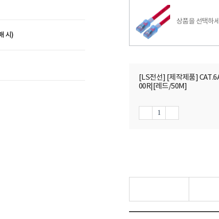
상품을 선택하세
매 시)
[LS전선] [제작제품] CAT.
00R|[레드/50M]