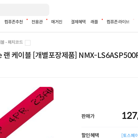
컴퓨존추천
전용관
매거진
결제혜택
래플
컴퓨존 라이브
블 - 패치코드
eme 랜 케이블 [개별포장제품] NMX-LS6ASP500
127
판매가
할인혜택
[토스페이 