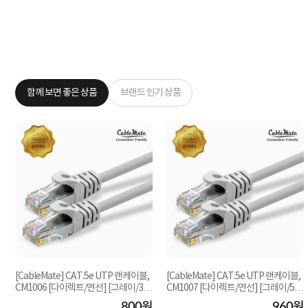
함께 보면 좋은 상품
브랜드 인기 상품
[CableMate] CAT.5e UTP 랜케이블,
[CableMate] CAT.5e UTP 랜케이블,
CM1006 [다이렉트/연선] [그레이/3
CM1007 [다이렉트/연선] [그레이/5
m]
m]
원
800원
960원