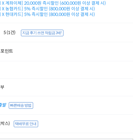
X 계좌이체] 20,000원 즉시할인 (600,000원 이상 결제 시)
적립금 3% 페이백
X 농협카드] 5% 즉시할인 (800,000원 이상 결제 시)
시스코 스위칭허브
X 현대카드] 5% 즉시할인 (800,000원 이상 결제 시)
누적 금액 별
적립금 페이백!
Dell 구매왕
5 (1건)
지금 후기 쓰면 적립금 2배!
상품권 30만원
삼성모니터 여름맞이
특별 할인 이벤트
포인트
한단계 더 진화한
HAF II 500
AI 업무환경 완성
HP 워크스테이션
여름맞이 사은품
HP 프로데스크 4
할부
모든 것을 하나로
HP올인원 단독특가
네트워크 자재
출발
빠른배송 방법
혜택 PACK
Dell 구매 찬스
프로 에센셜
(1박스)
택배무료 안내