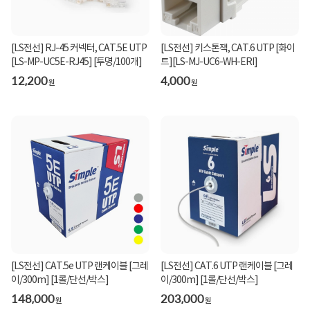
[LS전선] RJ-45 커넥터, CAT.5E UTP
[LS전선] 키스톤잭, CAT.6 UTP [화이
[LS-MP-UC5E-RJ45] [투명/100개]
트][LS-MJ-UC6-WH-ERI]
12,200
4,000
원
원
[LS전선] CAT.6 UTP 랜케이블 [그레
[LS전선] CAT.5e UTP 랜케이블 [그레
이/300m] [1롤/단선/박스]
이/300m] [1롤/단선/박스]
203,000
148,000
원
원