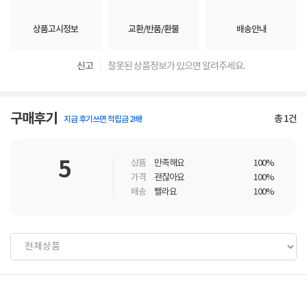
상품고시정보
교환/반품/환불
배송안내
신고
잘못된 상품정보가 있으면 알려주세요.
구매후기
총
1
건
지금 후기쓰면 적립금 2배!
5
상품
만족해요
100%
가격
괜찮아요
100%
배송
빨라요
100%