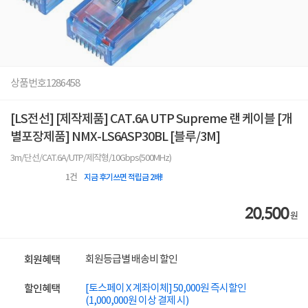
상품번호
1286458
[LS전선] [제작제품] CAT.6A UTP Supreme 랜 케이블 [개
별포장제품] NMX-LS6ASP30BL [블루/3M]
3m/단선/CAT.6A/UTP/제작형/10Gbps(500MHz)
1
건
지금 후기쓰면 적립금 2배!
20,500
원
회원등급별 배송비 할인
회원혜택
[토스페이 X 계좌이체] 50,000원 즉시할인
할인혜택
(1,000,000원 이상 결제 시)