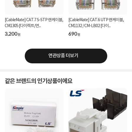
[CableMate] CAT.7 S-STP 랜케이블,
[CableMate] CAT.6 UTP 랜케이블,
CM1305 [다이렉트/연...
CM1132 / CM-LB02 [다이...
3,200
690
원
원
연관상품 더보기
같은 브랜드의 인기상품이에요