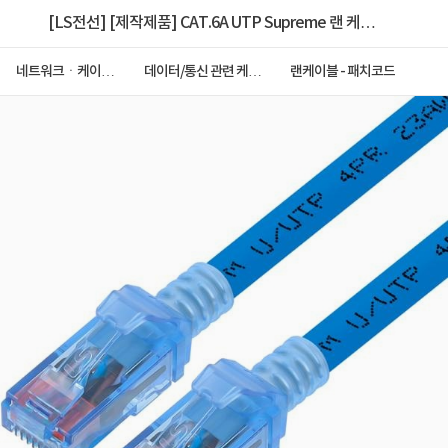
[LS전선] [제작제품] CAT.6A UTP Supreme 랜 케이
블 [개별포장제품] NMX-LS6ASP30BL [블루/3M]
네트워크ㆍ케이블
데이터/통신 관련 케이
랜케이블 - 패치코드
ㆍCCTV
블