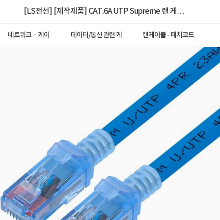
[LS전선] [제작제품] CAT.6A UTP Supreme 랜 케이
블 [개별포장제품] NMX-LS6ASP15BL [블루/1.5M]
네트워크ㆍ케이블
데이터/통신 관련 케이
랜케이블 - 패치코드
ㆍCCTV
블