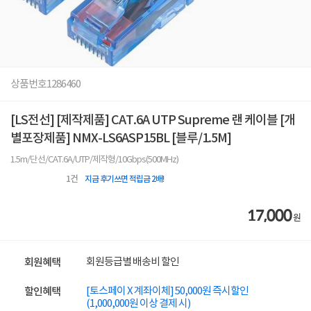
상품번호
1286460
[LS전선] [제작제품] CAT.6A UTP Supreme 랜 케이블 [개
별포장제품] NMX-LS6ASP15BL [블루/1.5M]
1.5m/단선/CAT.6A/UTP/제작형/10Gbps(500MHz)
1
건
지금 후기쓰면 적립금 2배!
17,000
원
회원등급별 배송비 할인
회원혜택
[토스페이 X 계좌이체] 50,000원 즉시할인
할인혜택
(1,000,000원 이상 결제 시)