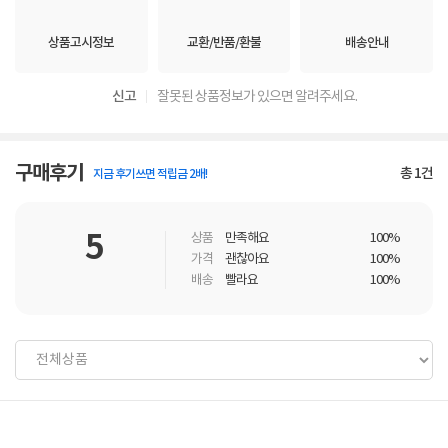
상품고시정보
교환/반품/환불
배송안내
신고
잘못된 상품정보가 있으면 알려주세요.
구매후기
총
1
건
지금 후기쓰면 적립금 2배!
5
상품
만족해요
100%
가격
괜찮아요
100%
배송
빨라요
100%