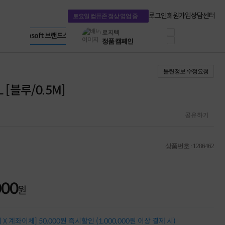
혜택 PACK
Dell 구매 찬스
Apple 기업전용관
로그인
회원가입
상담센터
토요일 컴퓨존 정상 영업 중
프로 에센셜
HP 브랜드스토어
타협 없는 게이밍
LG gram & 브랜드스토어
공식
HP OMEN
Microsoft 브랜드스토어
로지텍
AMD 브랜드스토어
정품 캠페인
Intel 브랜드스토어
틀린정보 수정요청
삼성 키보드&마우스
RAZER 브랜드스토어
10% 쿠폰 할인
Apple 기업전용관
 [블루/0.5M]
케이블메이트 3분기
케이블 전설이 되다
야식까지 책임진다!
공유하기
승리를 부르는 오멘
ASUS ROG
20주년 한정판
상품번호 : 1286462
AMD로 시작하는
스마트 오피스환경
AI비즈니스 노트북
HP엘리트북/프로북
000
원
비즈니스 강자
HP 프로북 4
리뷰 Npay 증정
X 계좌이체] 50,000원 즉시할인 (1,000,000원 이상 결제 시)
MSI 공유기