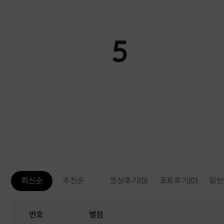
5
영상후기
(0)
포토후기
(0)
일반
최신순
추천순
번호
별점