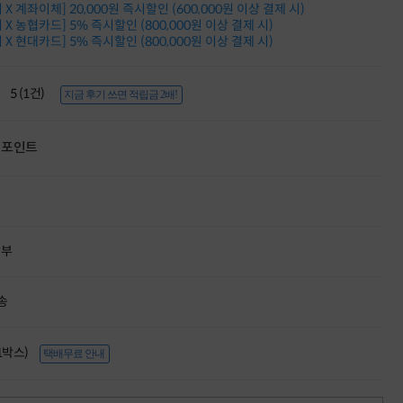
X 계좌이체] 20,000원 즉시할인 (600,000원 이상 결제 시)
적립금 3% 페이백
X 농협카드] 5% 즉시할인 (800,000원 이상 결제 시)
시스코 스위칭허브
X 현대카드] 5% 즉시할인 (800,000원 이상 결제 시)
누적 금액 별
적립금 페이백!
Dell 구매왕
5 (1건)
지금 후기 쓰면 적립금 2배!
상품권 30만원
삼성모니터 여름맞이
특별 할인 이벤트
포인트
한단계 더 진화한
HAF II 500
AI 업무환경 완성
HP 워크스테이션
여름맞이 사은품
HP 프로데스크 4
할부
모든 것을 하나로
HP올인원 단독특가
송
네트워크 자재
혜택 PACK
Dell 구매 찬스
(1박스)
프로 에센셜
택배무료 안내