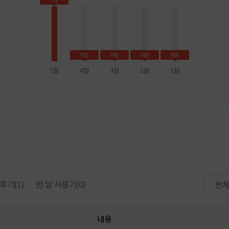
0명
0명
0명
0명
5점
4점
3점
2점
1점
후기
(1)
한 달 사용기
(0)
전
내용