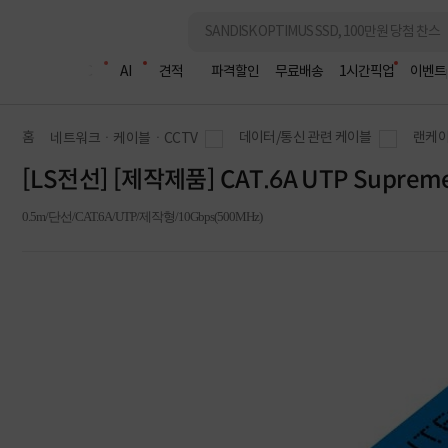
조립PC
AI
견적
파격할인
무료배송
1시간픽업
이벤트
홈
데이터/통신 관련 케이블
랜케이
네트워크ㆍ케이블ㆍCCTV
[LS전선] [제작제품] CAT.6A UTP Supre
0.5m/단선/CAT.6A/UTP/제작형/10Gbps(500MHz)