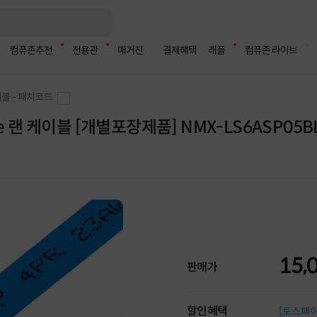
컴퓨존추천
전용관
매거진
결제혜택
래플
컴퓨존 라이브
블 - 패치코드
me 랜 케이블 [개별포장제품] NMX-LS6ASP05BL
15,
판매가
할인혜택
[토스페이 