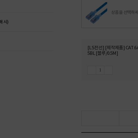
상품을 선택하세
매 시)
[LS전선] [제작제품] CAT.
5BL [블루/0.5M]