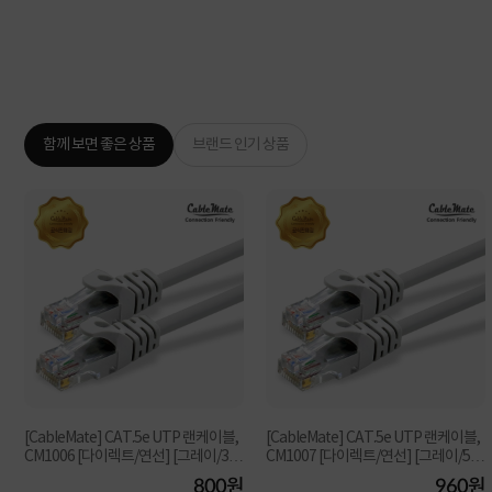
함께 보면 좋은 상품
브랜드 인기 상품
[CableMate] CAT.5e UTP 랜케이블,
[CableMate] CAT.5e UTP 랜케이블,
CM1006 [다이렉트/연선] [그레이/3
CM1007 [다이렉트/연선] [그레이/5
m]
m]
원
800원
960원