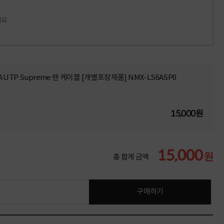
요.
6A UTP Supreme 랜 케이블 [개별포장제품] NMX-LS6ASP0
15,000원
15,000
원
총 합계 금액
구매하기