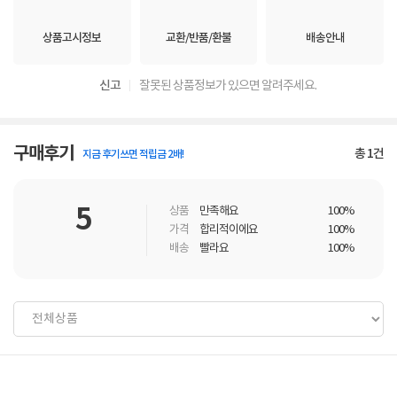
상품고시정보
교환/반품/환불
배송안내
신고
잘못된 상품정보가 있으면 알려주세요.
구매후기
총
1
건
지금 후기쓰면 적립금 2배!
5
상품
만족해요
100%
가격
합리적이에요
100%
배송
빨라요
100%