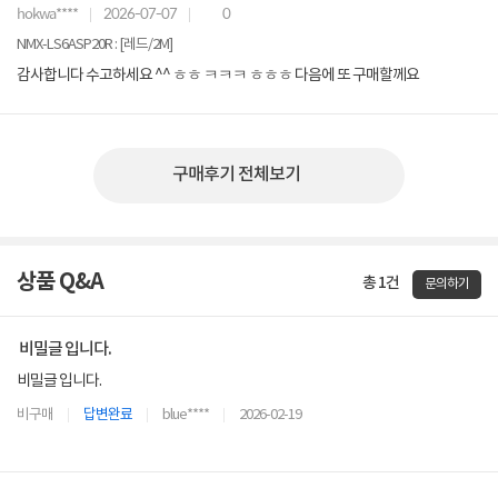
hokwa****
2026-07-07
0
NMX-LS6ASP20R : [레드/2M]
감사합니다 수고하세요 ^^ ㅎㅎ ㅋㅋㅋ ㅎㅎㅎ 다음에 또 구매할께요
구매후기 전체보기
상품 Q&A
총 1건
문의하기
비밀글 입니다.
비밀글 입니다.
비구매
답변완료
blue****
2026-02-19