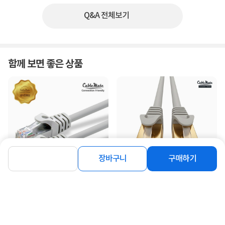
Q&A 전체보기
함께 보면 좋은 상품
장바구니
구매하기
[CableMate] CAT.5e UTP 랜케이블,
[CableMate] CAT.7 S-STP 랜케이블,
CM1006 [다이렉트/연선...
CM1305 [다이렉트/연...
800
3,200
원
원