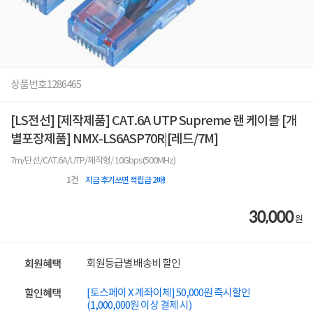
상품번호
1286465
[LS전선] [제작제품] CAT.6A UTP Supreme 랜 케이블 [개
별포장제품] NMX-LS6ASP70R|[레드/7M]
7m/단선/CAT.6A/UTP/제작형/ 10Gbps(500MHz)
1
건
지금 후기쓰면 적립금 2배!
30,000
원
회원등급별 배송비 할인
회원혜택
[토스페이 X 계좌이체] 50,000원 즉시할인
할인혜택
(1,000,000원 이상 결제 시)