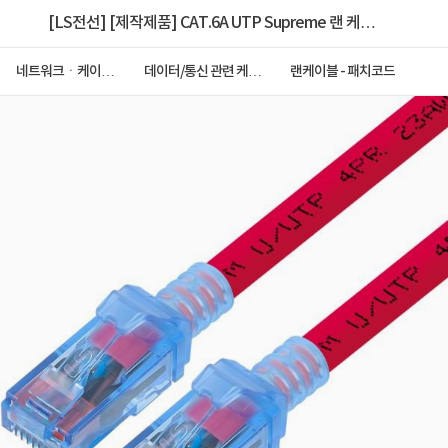
[LS전선] [제작제품] CAT.6A UTP Supreme 랜 케이
블 [개별포장제품] NMX-LS6ASP70R
네트워크ㆍ케이블
데이터/통신 관련 케이
랜케이블 - 패치코드
ㆍCCTV
블