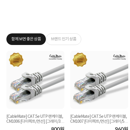
함께 보면 좋은 상품
브랜드 인기 상품
[CableMate] CAT.5e UTP 랜케이블,
[CableMate] CAT.5e UTP 랜케이블,
CM1006 [다이렉트/연선] [그레이/3
CM1007 [다이렉트/연선] [그레이/5
m]
m]
원
800원
960원