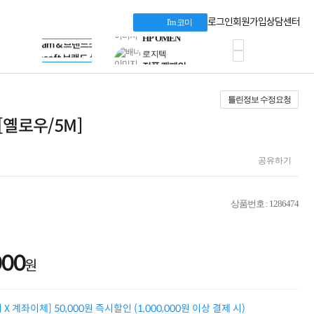
혜택 PACK
Dell 구매 찬스
Apple 기업전용관
로그인
회원가입
상담센터
I'm 코미
프로 에센셜
HP 브랜드스토어
타협 없는 게이밍
LG gram & 브랜드스토어
공식
HP OMEN
Microsoft 브랜드스토어
로지텍
AMD 브랜드스토어
정품 캠페인
Intel 브랜드스토어
틀린정보 수정요청
삼성 키보드&마우스
RAZER 브랜드스토어
10% 쿠폰 할인
Apple 기업전용관
 [옐로우/5M]
케이블메이트 3분기
케이블 전설이 되다
야식까지 책임진다!
공유하기
승리를 부르는 오멘
ASUS ROG
20주년 한정판
상품번호 : 1286474
AMD로 시작하는
스마트 오피스환경
AI비즈니스 노트북
HP엘리트북/프로북
000
원
비즈니스 강자
HP 프로북 4
리뷰 Npay 증정
X 계좌이체] 50,000원 즉시할인 (1,000,000원 이상 결제 시)
MSI 공유기