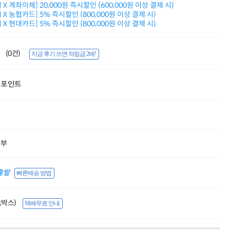
X 계좌이체] 20,000원 즉시할인 (600,000원 이상 결제 시)
적립금 3% 페이백
X 농협카드] 5% 즉시할인 (800,000원 이상 결제 시)
시스코 스위칭허브
X 현대카드] 5% 즉시할인 (800,000원 이상 결제 시)
누적 금액 별
적립금 페이백!
Dell 구매왕
(0건)
지금 후기 쓰면 적립금 2배!
상품권 30만원
삼성모니터 여름맞이
특별 할인 이벤트
포인트
한단계 더 진화한
HAF II 500
AI 업무환경 완성
HP 워크스테이션
여름맞이 사은품
HP 프로데스크 4
할부
모든 것을 하나로
HP올인원 단독특가
네트워크 자재
출발
빠른배송 방법
혜택 PACK
Dell 구매 찬스
프로 에센셜
(1박스)
택배무료 안내