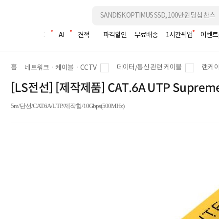
조립PC
AI
견적
파격할인
무료배송
1시간픽업
이벤트
홈
데이터/통신 관련 케이블
랜케이
네트워크ㆍ케이블ㆍCCTV
[LS전선] [제작제품] CAT.6A UTP Supre
5m/단선/CAT.6A/UTP/제작형/10Gbps(500MHz)