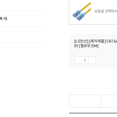
상품을 선택하세
매 시)
[LS전선] [제작제품] CAT.
0Y [옐로우/5M]