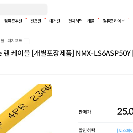
컴퓨존추천
전용관
매거진
결제혜택
래플
컴퓨존 라이브
블 - 패치코드
me 랜 케이블 [개별포장제품] NMX-LS6ASP50Y
25,
판매가
할인혜택
[토스페이 