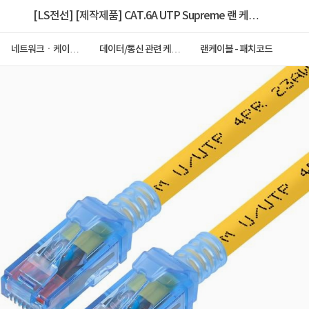
[LS전선] [제작제품] CAT.6A UTP Supreme 랜 케이
블 [개별포장제품] NMX-LS6ASP20Y [옐로우/2M]
네트워크ㆍ케이블
데이터/통신 관련 케이
랜케이블 - 패치코드
ㆍCCTV
블