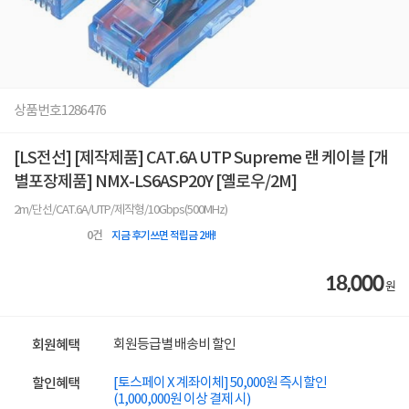
상품번호
1286476
[LS전선] [제작제품] CAT.6A UTP Supreme 랜 케이블 [개
별포장제품] NMX-LS6ASP20Y [옐로우/2M]
2m/단선/CAT.6A/UTP/제작형/10Gbps(500MHz)
0
건
지금 후기쓰면 적립금 2배!
18,000
원
회원등급별 배송비 할인
회원혜택
[토스페이 X 계좌이체] 50,000원 즉시할인
할인혜택
(1,000,000원 이상 결제 시)