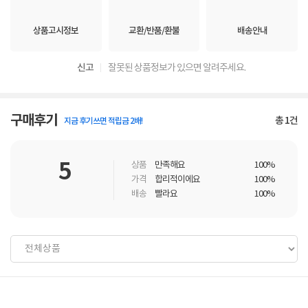
상품고시정보
교환/반품/환불
배송안내
신고
잘못된 상품정보가 있으면 알려주세요.
구매후기
총
1
건
지금 후기쓰면 적립금 2배!
5
상품
만족해요
100%
가격
합리적이에요
100%
배송
빨라요
100%