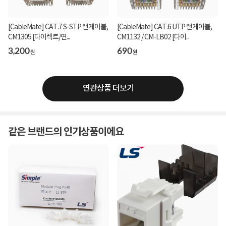
[CableMate] CAT.7 S-STP 랜케이블,
[CableMate] CAT.6 UTP 랜케이블,
CM1305 [다이렉트/연...
CM1132 / CM-LB02 [다이...
3,200
690
원
원
연관상품 더보기
같은 브랜드의 인기상품이에요