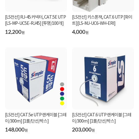
[LS전선] RJ-45 커넥터, CAT.5E UTP
[LS전선] 키스톤잭, CAT.6 UTP [화이
[LS-MP-UC5E-RJ45] [투명/100개]
트][LS-MJ-UC6-WH-ERI]
12,200
4,000
원
원
[LS전선] CAT.6 UTP 랜케이블 [그레
[LS전선] CAT.5e UTP 랜케이블 [그레
이/300m] [1롤/단선/박스]
이/300m] [1롤/단선/박스]
203,000
148,000
원
원