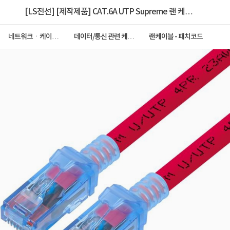
[LS전선] [제작제품] CAT.6A UTP Supreme 랜 케이
블 [개별포장제품] NMX-LS6ASP15R
네트워크ㆍ케이블
데이터/통신 관련 케이
랜케이블 - 패치코드
ㆍCCTV
블