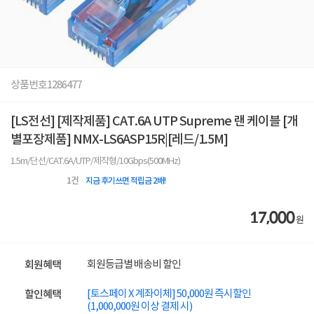
상품번호
1286477
[LS전선] [제작제품] CAT.6A UTP Supreme 랜 케이블 [개
별포장제품] NMX-LS6ASP15R|[레드/1.5M]
1.5m/단선/CAT.6A/UTP/제작형/10Gbps(500MHz)
1
건
지금 후기쓰면 적립금 2배!
17,000
원
회원등급별 배송비 할인
회원혜택
[토스페이 X 계좌이체] 50,000원 즉시할인
할인혜택
(1,000,000원 이상 결제 시)