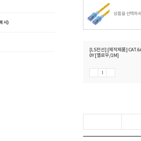
상품을 선택하세
매 시)
[LS전선] [제작제품] CAT.
0Y [옐로우/1M]