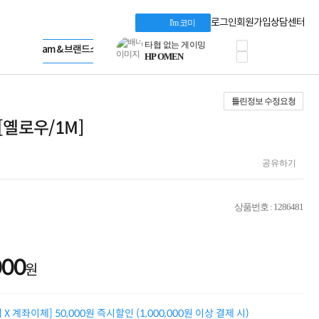
혜택 PACK
Dell 구매 찬스
Apple 기업전용관
로그인
회원가입
상담센터
I'm 코미
프로 에센셜
HP 브랜드스토어
타협 없는 게이밍
LG gram & 브랜드스토어
공식
HP OMEN
Microsoft 브랜드스토어
로지텍
AMD 브랜드스토어
정품 캠페인
Intel 브랜드스토어
틀린정보 수정요청
삼성 키보드&마우스
RAZER 브랜드스토어
10% 쿠폰 할인
Apple 기업전용관
 [옐로우/1M]
케이블메이트 3분기
케이블 전설이 되다
야식까지 책임진다!
공유하기
승리를 부르는 오멘
ASUS ROG
20주년 한정판
상품번호 : 1286481
AMD로 시작하는
스마트 오피스환경
AI비즈니스 노트북
HP엘리트북/프로북
000
원
비즈니스 강자
HP 프로북 4
리뷰 Npay 증정
X 계좌이체] 50,000원 즉시할인 (1,000,000원 이상 결제 시)
MSI 공유기