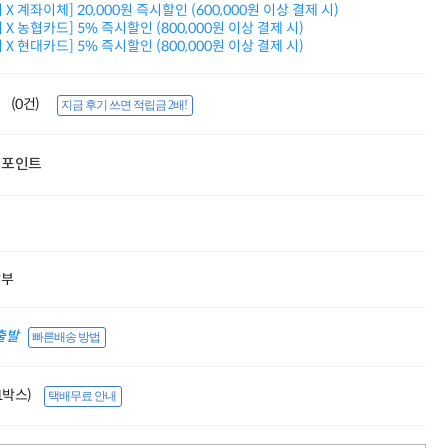
X 계좌이체] 20,000원 즉시할인 (600,000원 이상 결제 시)
적립금 3% 페이백
X 농협카드] 5% 즉시할인 (800,000원 이상 결제 시)
시스코 스위칭허브
X 현대카드] 5% 즉시할인 (800,000원 이상 결제 시)
누적 금액 별
적립금 페이백!
Dell 구매왕
(0건)
지금 후기 쓰면 적립금 2배!
상품권 30만원
삼성모니터 여름맞이
특별 할인 이벤트
포인트
한단계 더 진화한
HAF II 500
AI 업무환경 완성
HP 워크스테이션
여름맞이 사은품
HP 프로데스크 4
할부
모든 것을 하나로
HP올인원 단독특가
네트워크 자재
출발
빠른배송 방법
혜택 PACK
Dell 구매 찬스
프로 에센셜
(1박스)
택배무료 안내