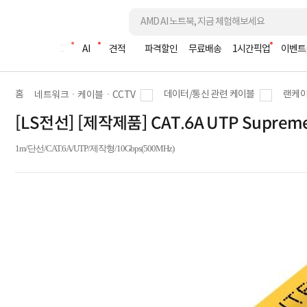
조립PC
AI
견적
파격할인
무료배송
1시간픽업
이벤트
홈
데이터/통신 관련 케이블
랜케이
네트워크ㆍ케이블ㆍCCTV
[LS전선] [제작제품] CAT.6A UTP Supre
1m/단선/CAT.6A/UTP/제작형/10Gbps(500MHz)