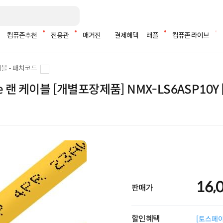
컴퓨존추천
전용관
매거진
결제혜택
래플
컴퓨존 라이브
블 - 패치코드
me 랜 케이블 [개별포장제품] NMX-LS6ASP10Y
16,
판매가
할인혜택
[토스페이 