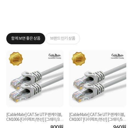
함께 보면 좋은 상품
브랜드 인기 상품
[CableMate] CAT.5e UTP 랜케이블,
[CableMate] CAT.5e UTP 랜케이블,
CM1006 [다이렉트/연선] [그레이/3
CM1007 [다이렉트/연선] [그레이/5
m]
m]
원
800원
960원