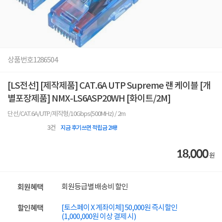
상품번호
1286504
[LS전선] [제작제품] CAT.6A UTP Supreme 랜 케이블 [개
별포장제품] NMX-LS6ASP20WH [화이트/2M]
단선/CAT.6A/UTP/제작형/10Gbps(500MHz) / 2m
3
건
지금 후기쓰면 적립금 2배!
18,000
원
회원등급별 배송비 할인
회원혜택
[토스페이 X 계좌이체] 50,000원 즉시할인
할인혜택
(1,000,000원 이상 결제 시)