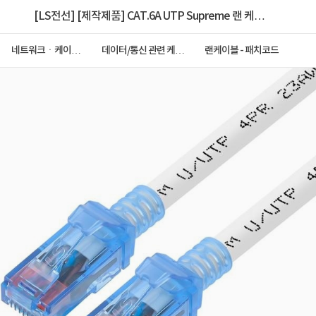
[LS전선] [제작제품] CAT.6A UTP Supreme 랜 케이
블 [개별포장제품] NMX-LS6ASP20WH [화이트/2M]
네트워크ㆍ케이블
데이터/통신 관련 케이
랜케이블 - 패치코드
ㆍCCTV
블