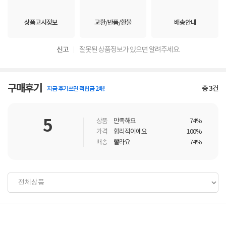
상품고시정보
교환/반품/환불
배송안내
신고
잘못된 상품정보가 있으면 알려주세요.
구매후기
총
3
건
지금 후기쓰면 적립금 2배!
5
상품
만족해요
74%
가격
합리적이에요
100%
배송
빨라요
74%