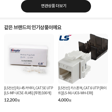
연관상품 더보기
같은 브랜드의 인기상품이에요
[LS전선] RJ-45 커넥터, CAT.5E UTP
[LS전선] 키스톤잭, CAT.6 UTP [화이
[LS-MP-UC5E-RJ45] [투명/100개]
트][LS-MJ-UC6-WH-ERI]
12,200
4,000
원
원