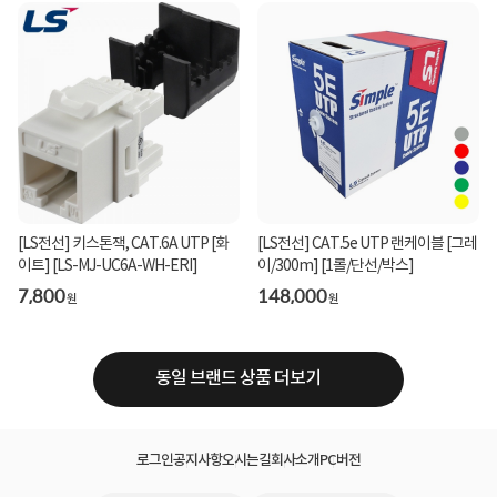
[LS전선] 키스톤잭, CAT.6A UTP [화
[LS전선] CAT.5e UTP 랜케이블 [그레
이트] [LS-MJ-UC6A-WH-ERI]
이/300m] [1롤/단선/박스]
7,800
148,000
원
원
동일 브랜드 상품 더보기
로그인
공지사항
오시는길
회사소개
PC버전