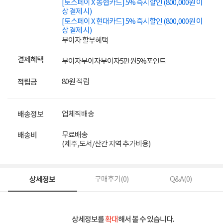
[토스페이 X 농협카드] 5% 즉시할인 (800,000원 이
상 결제 시)
[토스페이 X 현대카드] 5% 즉시할인 (800,000원 이
상 결제 시)
무이자 할부혜택
결제혜택
무이자
무이자
무이자
5만원
5%
포인트
80원 적립
적립금
업체직배송
배송정보
무료배송
배송비
(제주,도서/산간 지역 추가비용)
상세정보
구매후기(
0
)
Q&A(
0
)
상세정보를
확대
해서 볼 수 있습니다.