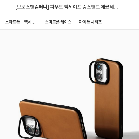
[브로스앤컴퍼니] 파우트 맥세이프 링스탠드 에코레더
가죽 케이스 [아이폰17]
스마트폰ㆍ액세서
스마트폰 케이스
아이폰 시리즈
리