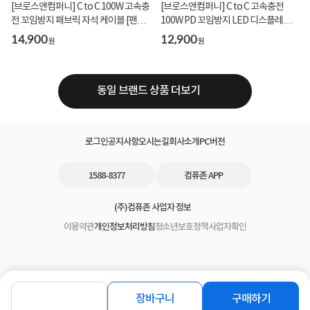
[브로스앤컴퍼니] C to C 100W 고속충
[브로스앤컴퍼니] C to C 고속충전
전 꼬임방지 패브릭 자석 케이블 [팬텀
100W PD 꼬임방지 LED 디스플레이
블랙/자...
패브릭 케이블
14,900
12,900
원
원
동일 브랜드 상품 더보기
로그인
공지사항
오시는길
회사소개
PC버전
1588-8377
컴퓨존 APP
(주)컴퓨존 사업자 정보
이용약관
개인정보처리방침
청소년보호정책
사업자확인
장바구니
구매하기