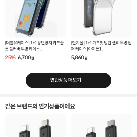
[더블유케이스] 1+1 황변방지 카드슬
[단지몰] 1+1 가드핏 방탄 젤리 투명 범
롯 풀커버 투명 케이스...
퍼 케이스 [아이폰1...
25%
6,700
5,860
원
원
연관상품 더보기
같은 브랜드의 인기상품이에요