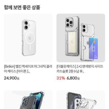
함께 보면 좋은 상품
[Belkin] 벨킨 맥세이프 마그네틱 클리
[더블유케이스] 1+1 변색방지 사이드
어 케이스 [아이폰 1...
카드슬롯 2장수납 휴...
24,900
31%
6,800
원
원