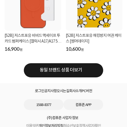
[S2B] 저스트포유 비비드 맥세이프 투
[S2B] 저스트포유 해킹방지 여권 케이
카드 범퍼케이스 [갤럭시 A17/A17 5G
스 [썸머데이지]
(A175/A17...
16,900
10,600
원
원
동일 브랜드 상품 더보기
로그인
공지사항
오시는길
회사소개
PC버전
1588-8377
컴퓨존 APP
(주)컴퓨존 사업자 정보
이용약관
개인정보처리방침
청소년보호정책
사업자확인