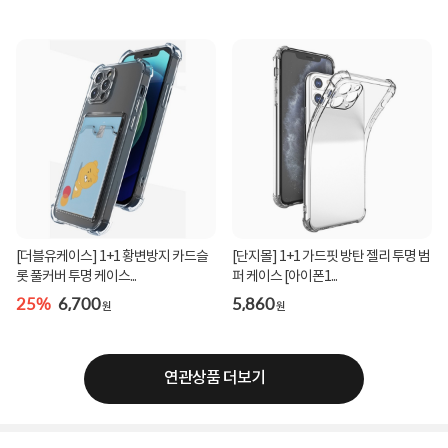
[더블유케이스] 1+1 황변방지 카드슬
[단지몰] 1+1 가드핏 방탄 젤리 투명 범
롯 풀커버 투명 케이스...
퍼 케이스 [아이폰1...
25%
6,700
5,860
원
원
연관상품 더보기