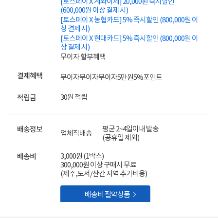
[토스페이 X 계좌이체] 20,000원 즉시할인
(600,000원 이상 결제 시)
[토스페이 X 농협카드] 5% 즉시할인 (800,000원 이
상 결제 시)
[토스페이 X 현대카드] 5% 즉시할인 (800,000원 이
상 결제 시)
무이자 할부혜택
결제혜택
무이자
무이자
무이자
5만원
5%
포인트
30원 적립
적립금
평균 2~4일이내 발송
배송정보
업체직배송
(공휴일 제외)
3,000원 (1박스)
배송비
300,000원 이상 구매시 무료
(제주,도서/산간 지역 추가비용)

배송비 절약상품