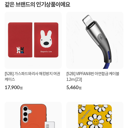
같은 브랜드의 인기상품이에요
[S2B] 가스파드와리사 해킹방지 여권
[S2B] VIPFAN 8핀 아연합금 케이블
케이스
1.2m [Z3]
17,900
5,460
원
원