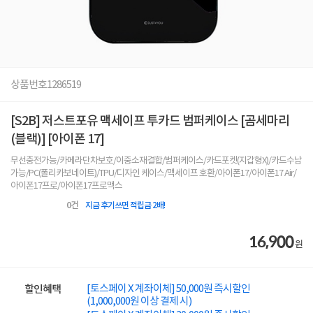
상품번호
1286519
[S2B] 저스트포유 맥세이프 투카드 범퍼케이스 [곰세마리
(블랙)] [아이폰 17]
무선충전가능/카메라단차보호/이중소재결합/범퍼케이스/카드포켓(지갑형X)/카드수납
가능/PC(폴리카보네이트)/TPU/디자인 케이스/맥세이프 호환/아이폰17/아이폰17 Air/
아이폰17프로/아이폰17프로맥스
0
건
지금 후기쓰면 적립금 2배!
16,900
원
[토스페이 X 계좌이체] 50,000원 즉시할인
할인혜택
(1,000,000원 이상 결제 시)