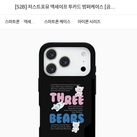
[S2B] 저스트포유 맥세이프 투카드 범퍼케이스 [곰세
마리(블랙)] [아이폰 17]
스마트폰ㆍ액세서
스마트폰 케이스
아이폰 시리즈
리