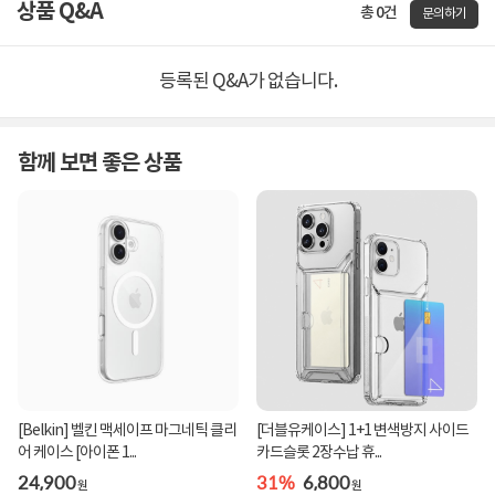
상품 Q&A
총 0건
문의하기
등록된 Q&A가 없습니다.
함께 보면 좋은 상품
[Belkin] 벨킨 맥세이프 마그네틱 클리
[더블유케이스] 1+1 변색방지 사이드
어 케이스 [아이폰 1...
카드슬롯 2장수납 휴...
24,900
31%
6,800
원
원