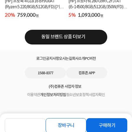
[HP] 프로북 4 G1a 16 BY9U0AT
[HP] 프로타워 280 G9R C2FJ7AT
(Ryzen 5 220/8GB/512GB/FD) [기본
(i5-14500/8GB/512GB/350W/FD)
제품]★컴퓨존 단독...
[기본제품]★오직 컴...
20%
759,000
5%
1,093,000
원
원
동일 브랜드 상품 더보기
로그인
공지사항
오시는길
회사소개
PC버전
1588-8377
컴퓨존 APP
(주)컴퓨존 사업자 정보
이용약관
개인정보처리방침
청소년보호정책
사업자확인
장바구니
구매하기