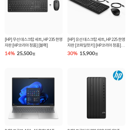
[HP] 무선 데스크탑 세트, HP 235 한영
[HP] 유선 데스크탑 세트, HP 225 한영
자판 [HP코리아 정품] [블랙]
자판 [코파일럿키] [HP코리아 정품]
[블랙] [키...
14%
25,500
30%
15,900
원
원