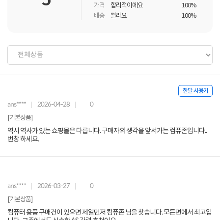
5
가격
합리적이에요
100%
배송
빨라요
100%
한달 사용기
ans****
2026-04-28
0
[기본상품]
역시 역사가 있는 쇼핑몰은 다릅니다. 구매자의 생각을 앞서가는 컴퓨존입니다..
번창 하세요.
ans****
2026-03-27
0
[기본상품]
컴퓨터 용품 구매건이 있으면 제일먼저 컴퓨존 님을 찾습니다. 모든면에서 최고입