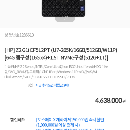
1
/
2
상품번호
1286613
[HP] Z2 G1i CF5L2PT (U7-265K/16GB/512GB/W11P)
[64G 램구성(16G x4)+1.5T NVMe구성(512G+1T)]
미들형/HP Z2 Series/INTEL/Core Ultra7/non-ECC Unbuffered/HDD 미포
함/DVD_RW/내장그래픽/1GbE 1Port/Windows 11Pro/3년A/S/Wi-
Fi/Bluetooth/64GB/512GB SSD + 1TB SSD / 700W
3
건
지금 후기쓰면 적립금 2배!
4,638,000
원
[토스페이 X 계좌이체] 50,000원 즉시할인
할인혜택
(1,000,000원 이상 결제 시)