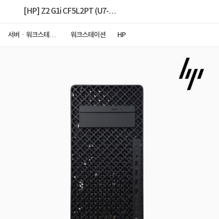
[HP] Z2 G1i CF5L2PT (U7-
265K/16GB/512GB/W11P) [64G 램구성(16G
서버ㆍ워크스테이
워크스테이션
HP
션
x4)+1.5T NVMe구성(512G+1T)]