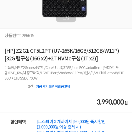
1
/
2
상품번호
1286615
[HP] Z2 G1i CF5L2PT (U7-265K/16GB/512GB/W11P)
[32G 램구성(16G x2)+2T NVMe구성(1T x2)]
미들형/HP Z2 Series/INTEL/Core Ultra7/32GB/non-ECC Unbuffered/HDD 미포
함/DVD_RW/내장그래픽/1GbE 1Port/Windows 11Pro/3년A/S/Wi-Fi/Bluetooth/1TB
SSD + 1TB SSD / 700W
3
건
지금 후기쓰면 적립금 2배!
3,990,000
원
[토스페이 X 계좌이체] 50,000원 즉시할인
할인혜택
(1,000,000원 이상 결제 시)