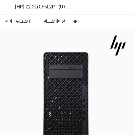
[HP] Z2 G1i CF5L2PT (U7-
265K/16GB/512GB/W11P) [32G 램구성(16G
서버ㆍ워크스테이
워크스테이션
HP
션
x2)+2T NVMe구성(1T x2)]