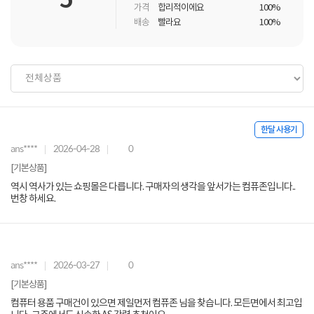
5
가격
합리적이에요
100%
배송
빨라요
100%
한달 사용기
ans****
2026-04-28
0
[기본상품]
역시 역사가 있는 쇼핑몰은 다릅니다. 구매자의 생각을 앞서가는 컴퓨존입니다..
번창 하세요.
ans****
2026-03-27
0
[기본상품]
컴퓨터 용품 구매건이 있으면 제일먼저 컴퓨존 님을 찾습니다. 모든면에서 최고입