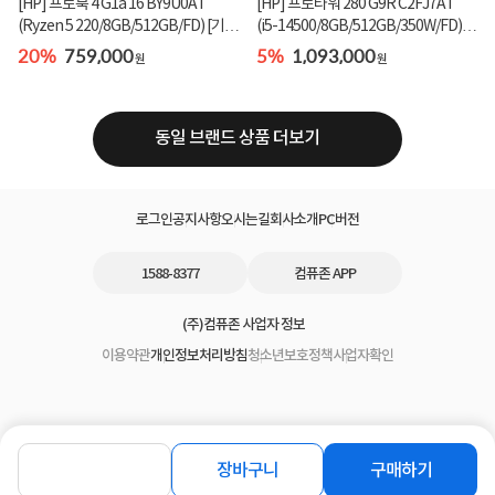
[HP] 프로북 4 G1a 16 BY9U0AT
[HP] 프로타워 280 G9R C2FJ7AT
(Ryzen 5 220/8GB/512GB/FD) [기본
(i5-14500/8GB/512GB/350W/FD)
제품]★컴퓨존 단독...
[기본제품]★오직 컴...
20%
759,000
5%
1,093,000
원
원
동일 브랜드 상품 더보기
로그인
공지사항
오시는길
회사소개
PC버전
1588-8377
컴퓨존 APP
(주)컴퓨존 사업자 정보
이용약관
개인정보처리방침
청소년보호정책
사업자확인
장바구니
구매하기