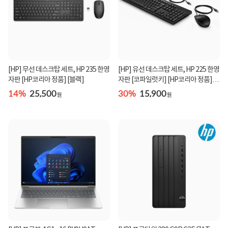
[HP] 무선 데스크탑 세트, HP 235 한영
[HP] 유선 데스크탑 세트, HP 225 한영
자판 [HP코리아 정품] [블랙]
자판 [코파일럿키] [HP코리아 정품]
[블랙] [키...
14%
25,500
30%
15,900
원
원